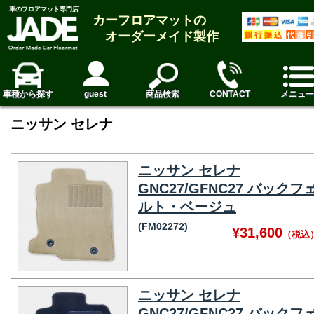
車のフロアマット専門店
カーフロアマットの
オーダーメイド製作
車種から探す
guest
商品検索
CONTACT
メニュー
ニッサン セレナ
ニッサン セレナ
GNC27/GFNC27 バックフ
ルト・ベージュ
(FM02272)
¥31,600
（税込
ニッサン セレナ
GNC27/GFNC27 バックフ