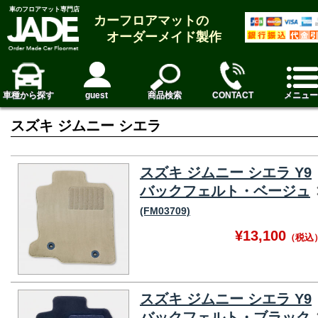
車のフロアマット専門店
カーフロアマットの
オーダーメイド製作
車種から探す
guest
商品検索
CONTACT
メニュー
スズキ ジムニー シエラ
スズキ ジムニー シエラ Y9
バックフェルト・ベージュ
(FM03709)
¥13,100
（税込
スズキ ジムニー シエラ Y9
バックフェルト・ブラック