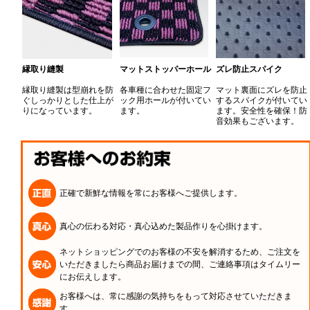
縁取り縫製
マットストッパーホール
ズレ防止スパイク
縁取り縫製は型崩れを防
各車種に合わせた固定フ
マット裏面にズレを防止
ぐしっかりとした仕上が
ック用ホールが付いてい
するスパイクが付いてい
りになっています。
ます。
ます。安全性を確保！防
音効果もございます。
正確で新鮮な情報を常にお客様へご提供します。
真心の伝わる対応・真心込めた製品作りを心掛けます。
ネットショッピングでのお客様の不安を解消するため、ご注文を
いただきましたら商品お届けまでの間、ご連絡事項はタイムリー
にお伝えします。
お客様へは、常に感謝の気持ちをもって対応させていただきま
す。