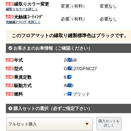
縁取りカラー変更
変更（有料）
変更なし
縁取りカラーを詳しく
光触媒ｺｰﾃｨﾝｸﾞ
必要（有料）
必要なし
光触媒ｺｰﾃｨﾝｸﾞを詳しく
このフロアマットの縁取り縫製標準色はブラックです。
お客さまのお車情報
（ご確認ください）
年式
2016/8
型式
GNC27/GFNC27
乗員定数
8名
駆動方式
4WD
燃料
ハイブリッド
購入セットの選択
（必ずご指定下さい）
購入セットを
詳しく