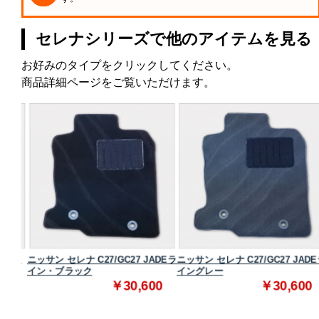
セレナシリーズで他のアイテムを見る
お好みのタイプをクリックしてください。
商品詳細ページをご覧いただけます。
スタン
ニッサン セレナ C27/GC27 JADEラ
ニッサン セレナ C27/GC27 JADE
イン・ブラック
イングレー
0
￥30,600
￥30,600