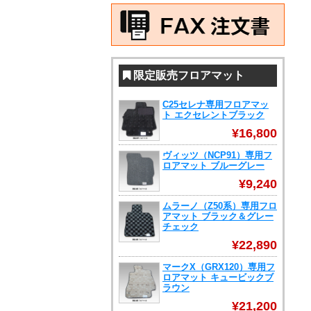
限定販売フロアマット
C25セレナ専用フロアマッ
ト エクセレントブラック
¥16,800
ヴィッツ（NCP91）専用フ
ロアマット ブルーグレー
¥9,240
ムラーノ（Z50系）専用フロ
アマット ブラック＆グレー
チェック
¥22,890
マークX（GRX120）専用フ
ロアマット キュービックブ
ラウン
¥21,200