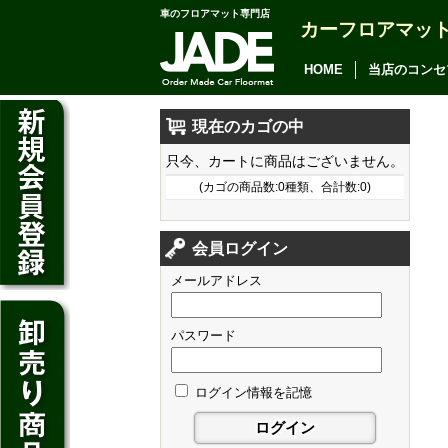
車のフロアマット専門店
カムリ
カーフロアマッ
カローラ アクシオ
HOME
当店のコンセ
プレミオ
現在のカゴの中
プリウス
デイズ
只今、カートに商品はございません。
SAI
デイズ ルークス
(カゴの商品数:0種類、合計数:0)
マークX
ジューク
フィット
CT200h
クラウン アスリート
会員ログイン
ノート
シャトル
HS250h
クラウン マジェスタ
メールアドレス
キューブ
オデッセイ
IS
クラウン ロイヤル
マーチ
ジェイド
パスワード
GS
フレア
アベンシス
ウイングロード
フリード
GS F
フレアワゴン
カローラ フィールダー
ログイン情報を記憶
セレナ
ステップワゴン
NX
フレアクロスオーバー
プリウスα
エルグランド
N-ONE
RX