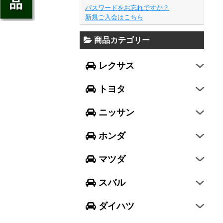
キャロル
FJクルーザー
パスワードをお忘れですか？
エクストレイル
N-BOX
LX570
新規ご入会はこちら
デミオ
CH-R
レガシィ B4
シルフィ
N-BOX SLASH
RC
アクセラ スポーツ
商品カテゴリー
ハリアー
レガシィ アウトバック
ティアナ
ミラ イース
N-BOX+
RC F
ワゴンR
アクセラ セダン
ランドクルーザー
WRX S4
スカイライン
レクサス
ミラ
N-WGN
LC
ワゴンR スティングレー
アテンザ セダン
ランドクルーザープラド
WRX STI
フーガ
ミラ ココア
グレイス
トヨタ
スペーシア
アテンザ ワゴン
86
レヴォーグ
フェアレディZ
キャスト
アコード
ハスラー
CX-3
ニッサン
インプレッサ スポーツ
GT-R
ムーヴ
レジェンド
ラパン
CX-5
インプレッサ G4
ホンダ
ムーヴ キャンバス
ヴェゼル
アルト
プレマシー
SUBARU XV
タント
マツダ
エヴリィワゴン
ビアンテ
フォレスター
ウェイク
スイフト
スバル
エクシーガ クロスオーバー7
ブーン
ソリオ
Aクラス
ダイハツ
トール
ジムニー
Bクラス