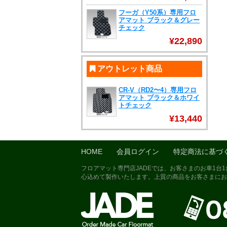
フーガ（Y50系）専用フロ
アマット ブラック＆グレー
チェック
¥22,890
アウトレット商品
CR-V（RD2〜4）専用フロ
アマット ブラック＆ホワイ
トチェック
¥13,440
HOME
会員ログイン
特定商法に基づ
フロアマット専門店JADEでは、お客さまのお車1台
心込めて製作いたします。上質の商品をお客さまにお