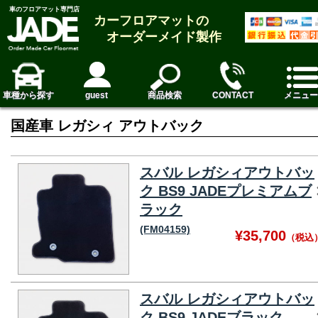
車のフロアマット専門店
カーフロアマットの
オーダーメイド製作
車種から探す
guest
商品検索
CONTACT
メニュー
国産車 レガシィ アウトバック
スバル レガシィアウトバッ
ク BS9 JADEプレミアムブ
ラック
(FM04159)
¥35,700
（税込
スバル レガシィアウトバッ
ク BS9 JADEブラック