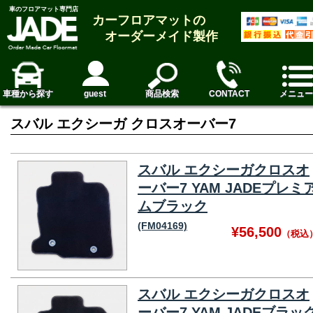
車のフロアマット専門店
カーフロアマットの
オーダーメイド製作
車種から探す
guest
商品検索
CONTACT
メニュー
スバル エクシーガ クロスオーバー7
スバル エクシーガクロスオ
ーバー7 YAM JADEプレミ
ムブラック
(FM04169)
¥56,500
（税込
スバル エクシーガクロスオ
ーバー7 YAM JADEブラッ