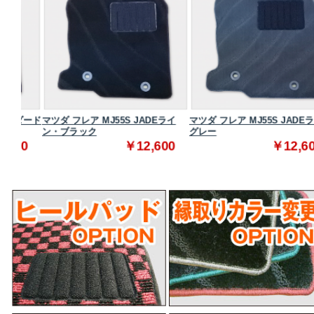
ダード
マツダ フレア MJ55S JADEライ
マツダ フレア MJ55S JADEライン
ン・ブラック
グレー
0
￥12,600
￥12,600