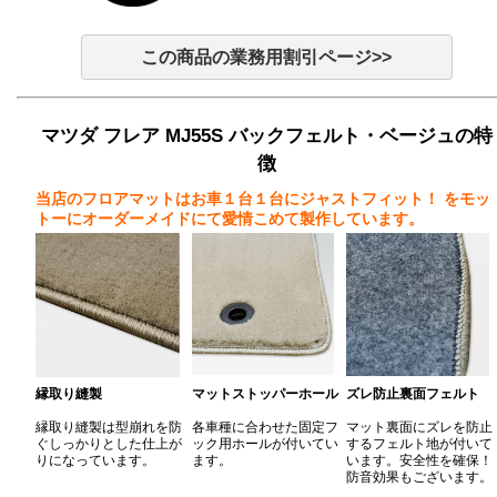
この商品の業務用割引ページ>>
マツダ フレア MJ55S バックフェルト・ベージュの特
徴
当店のフロアマットはお車１台１台にジャストフィット！
をモッ
トーにオーダーメイドにて愛情こめて製作しています。
縁取り縫製
マットストッパーホール
ズレ防止裏面フェルト
縁取り縫製は型崩れを防
各車種に合わせた固定フ
マット裏面にズレを防止
ぐしっかりとした仕上が
ック用ホールが付いてい
するフェルト地が付いて
りになっています。
ます。
います。安全性を確保！
防音効果もございます。