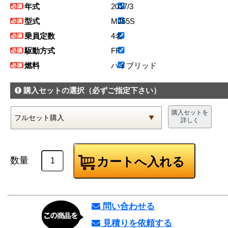
年式
2017/3
型式
MJ55S
乗員定数
4名
駆動方式
FF
燃料
ハイブリッド
購入セットの選択
（必ずご指定下さい）
購入セットを
詳しく
数量
問い合わせる
見積りを依頼する