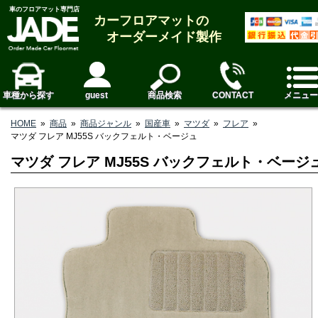
車のフロアマット専門店
カーフロアマットの
オーダーメイド製作
車種から探す
guest
商品検索
CONTACT
メニュー
HOME
»
商品
»
商品ジャンル
»
国産車
»
マツダ
»
フレア
»
マツダ フレア MJ55S バックフェルト・ベージュ
マツダ フレア MJ55S バックフェルト・ベージ