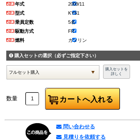
年式
2009/11
型式
KY51
乗員定数
5名
駆動方式
FR
燃料
ガソリン
購入セットの選択
（必ずご指定下さい）
購入セットを
詳しく
数量
問い合わせる
見積りを依頼する