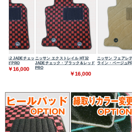
チェッ
ニッサン エクストレイル HT32
ニッサン フェアレディZ Z34 JADE
JADEチェック・ブラック＆レッド
ライン・ベージュPRO
PRO
00
￥10,500
￥16,000