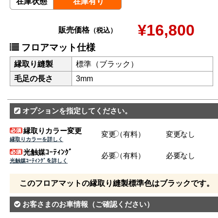
在庫状態
在庫有り
¥16,800
販売価格
（税込）
フロアマット仕様
縁取り縫製
標準（ブラック）
毛足の長さ
3mm
オプションを指定してください。
縁取りカラー変更
変更（有料）
変更なし
縁取りカラーを詳しく
光触媒ｺｰﾃｨﾝｸﾞ
必要（有料）
必要なし
光触媒ｺｰﾃｨﾝｸﾞを詳しく
このフロアマットの縁取り縫製標準色はブラックです。
お客さまのお車情報
（ご確認ください）