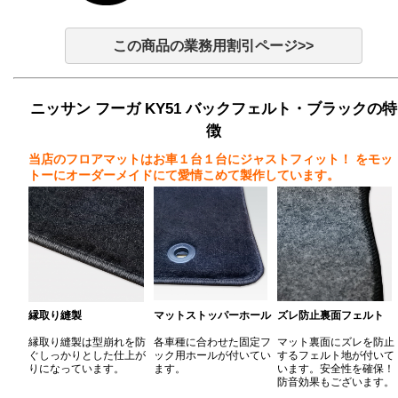
この商品の業務用割引ページ>>
ニッサン フーガ KY51 バックフェルト・ブラックの特
徴
当店のフロアマットはお車１台１台にジャストフィット！
をモッ
トーにオーダーメイドにて愛情こめて製作しています。
縁取り縫製
マットストッパーホール
ズレ防止裏面フェルト
縁取り縫製は型崩れを防
各車種に合わせた固定フ
マット裏面にズレを防止
ぐしっかりとした仕上が
ック用ホールが付いてい
するフェルト地が付いて
りになっています。
ます。
います。安全性を確保！
防音効果もございます。