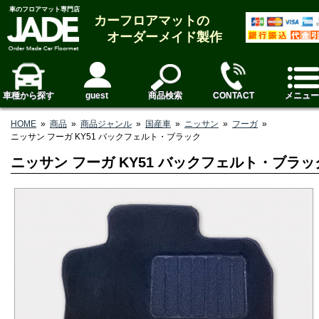
車のフロアマット専門店
カーフロアマットの
オーダーメイド製作
車種から探す
guest
商品検索
CONTACT
メニュー
HOME
»
商品
»
商品ジャンル
»
国産車
»
ニッサン
»
フーガ
»
ニッサン フーガ KY51 バックフェルト・ブラック
ニッサン フーガ KY51 バックフェルト・ブラッ