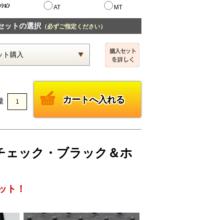
ｯｼｮﾝ
AT
MT
セットの選択
（必ずご指定ください）
量
DEチェック・ブラック＆ホ
ット！