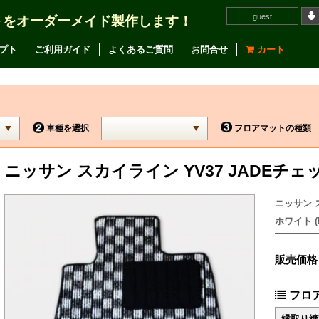
guest
トをオーダーメイド製作します！
プト
ご利用ガイド
よくあるご質問
お問合せ
カート
車種を選択
フロアマットの種類
ニッサン スカイライン YV37 JADE
ニッサン 
ホワイト (F
販売価格
フロ
縁取り縫