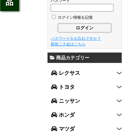
ジェイド
パスワード
GS
フレア
アベンシス
ウイングロード
フリード
GS F
フレアワゴン
カローラ フィールダー
ログイン情報を記憶
セレナ
ステップワゴン
NX
フレアクロスオーバー
プリウスα
エルグランド
N-ONE
RX
キャロル
FJクルーザー
パスワードをお忘れですか？
エクストレイル
N-BOX
LX570
新規ご入会はこちら
デミオ
CH-R
レガシィ B4
シルフィ
N-BOX SLASH
RC
アクセラ スポーツ
商品カテゴリー
ハリアー
レガシィ アウトバック
ティアナ
ミラ イース
N-BOX+
RC F
ワゴンR
アクセラ セダン
ランドクルーザー
WRX S4
スカイライン
レクサス
ミラ
N-WGN
LC
ワゴンR スティングレー
アテンザ セダン
ランドクルーザープラド
WRX STI
フーガ
ミラ ココア
グレイス
トヨタ
スペーシア
アテンザ ワゴン
86
レヴォーグ
フェアレディZ
キャスト
アコード
ハスラー
CX-3
ニッサン
インプレッサ スポーツ
GT-R
ムーヴ
レジェンド
ラパン
CX-5
インプレッサ G4
ホンダ
ムーヴ キャンバス
ヴェゼル
アルト
プレマシー
SUBARU XV
タント
マツダ
エヴリィワゴン
ビアンテ