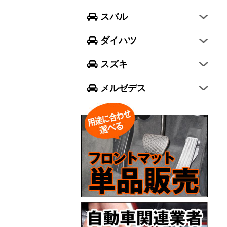
フォレスター
ウェイク
スイフト
スバル
エクシーガ クロスオーバー7
ブーン
ソリオ
Aクラス
ダイハツ
トール
ジムニー
Bクラス
スズキ
ジムニー シエラ
Cクラス
メルゼデス
GLCクラス