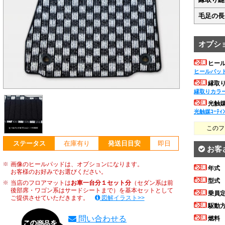
毛足の長
オプシ
ヒー
ヒールパッ
縁取
縁取りカラ
光触媒ｺ
光触媒ｺｰﾃｨ
このフ
ステータス
在庫有り
発送日目安
即日
お客
画像のヒールパッドは、オプションになります。
年式
お客様のお好みでお選びください。
型式
当店のフロアマットは
お車一台分１セット分
（セダン系は前
後部席・ワゴン系はサードシートまで）を基本セットとして
乗員
ご提供させていただきます。
図解イラスト>>
駆動
問い合わせる
燃料