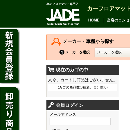
車のフロアマット専門店
カーフロアマッ
アルファード
ヴェルファイア
HOME
当店のコンセ
アリオン
カムリ
メーカー・車種から探す
カローラ アクシオ
メーカーを選択
プレミオ
現在のカゴの中
プリウス
デイズ
只今、カートに商品はございません。
SAI
デイズ ルークス
(カゴの商品数:0種類、合計数:0)
マークX
ジューク
フィット
CT200h
クラウン アスリート
会員ログイン
ノート
シャトル
HS250h
クラウン マジェスタ
メールアドレス
キューブ
オデッセイ
IS
クラウン ロイヤル
マーチ