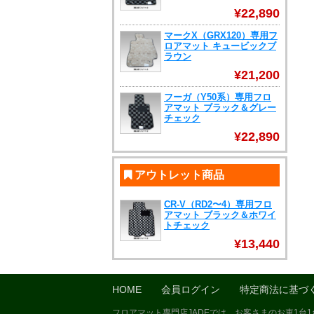
¥22,890
マークX（GRX120）専用フ
ロアマット キュービックブ
ラウン
¥21,200
フーガ（Y50系）専用フロ
アマット ブラック＆グレー
チェック
¥22,890
アウトレット商品
CR-V（RD2〜4）専用フロ
アマット ブラック＆ホワイ
トチェック
¥13,440
HOME
会員ログイン
特定商法に基づ
フロアマット専門店JADEでは、お客さまのお車1台