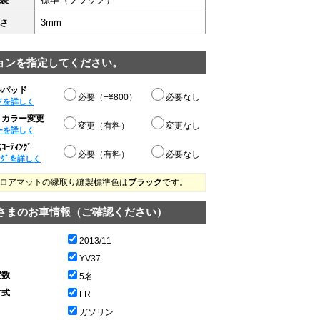
さ
3mm
ョンを指定してください。
ルパッド
必要（+¥800）
必要なし
ドを詳しく
りカラー変更
変更（有料）
変更なし
ーを詳しく
ｰﾃｨﾝｸﾞ
必要（有料）
必要なし
ﾝｸﾞを詳しく
ロアマットの縁取り縫製標準色は
ブラック
です。
さまのお車情報（ご確認ください）
2013/11
YV37
定数
5名
方式
FR
ガソリン