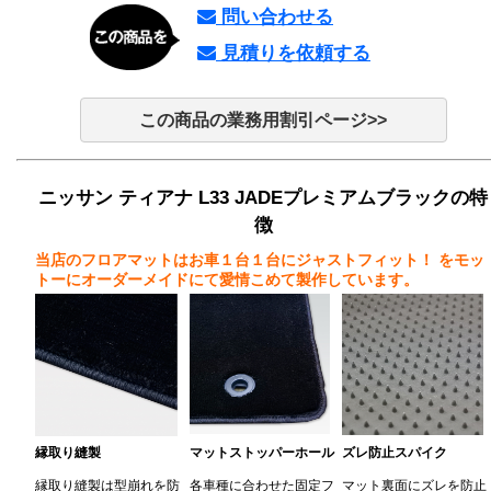
問い合わせる
見積りを依頼する
この商品の業務用割引ページ>>
ニッサン ティアナ L33 JADEプレミアムブラックの特
徴
当店のフロアマットはお車１台１台にジャストフィット！
をモッ
トーにオーダーメイドにて愛情こめて製作しています。
縁取り縫製
マットストッパーホール
ズレ防止スパイク
縁取り縫製は型崩れを防
各車種に合わせた固定フ
マット裏面にズレを防止