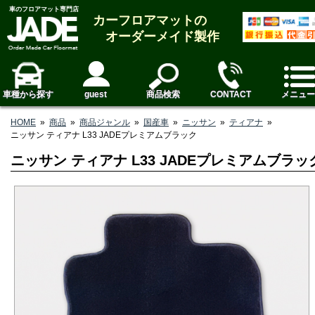
車のフロアマット専門店
カーフロアマットの
オーダーメイド製作
車種から探す
guest
商品検索
CONTACT
メニュー
HOME
»
商品
»
商品ジャンル
»
国産車
»
ニッサン
»
ティアナ
»
ニッサン ティアナ L33 JADEプレミアムブラック
ニッサン ティアナ L33 JADEプレミアムブラッ