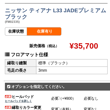
ニッサン ティアナ L33 JADEプレミアム
ブラック
(FM02335)
在庫状態
在庫有り
¥35,700
販売価格
（税込）
フロアマット仕様
縁取り縫製
標準（ブラック）
毛足の長さ
3mm
オプションを指定してください。
ヒールパッド
必要（+¥800）
必要なし
ヒールパッドを詳しく
縁取りカラー変更
変更（有料）
変更なし