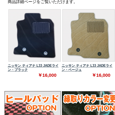
商品詳細ページをご覧いただけます。
ンダー
ニッサン ティアナ L33 JADEライ
ニッサン ティアナ L33 JADEライ
ン・ブラック
ン・ベージュ
0
￥16,000
￥16,000