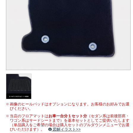
画像のヒールパッドはオプションになります。お客様のお好みでお選
びください。
当店のフロアマットは
お車一台分１セット分
（セダン系は前後部席・
ワゴン系はサードシートまで）を基本セットとしてご提供いたします
（単品購入をご希望の場合は購入セットのプルダウンメニューでお選
びいただけます）。
図解イラスト>>