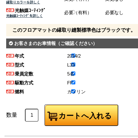
縁取りカラーを詳しく
光触媒ｺｰﾃｨﾝｸﾞ
必要（有料）
必要なし
光触媒ｺｰﾃｨﾝｸﾞを詳しく
このフロアマットの縁取り縫製標準色はブラックです。
お客さまのお車情報
（ご確認ください）
年式
2014/2
型式
L33
乗員定数
5名
駆動方式
FF
燃料
ガソリン
数量