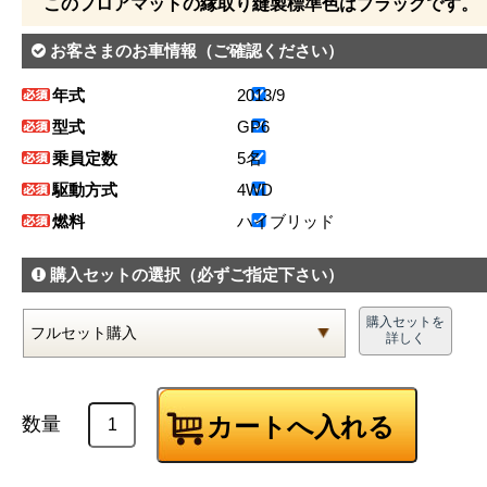
このフロアマットの縁取り縫製標準色はブラックです。
お客さまのお車情報
（ご確認ください）
年式
2013/9
型式
GP6
乗員定数
5名
駆動方式
4WD
燃料
ハイブリッド
購入セットの選択
（必ずご指定下さい）
購入セットを
詳しく
数量