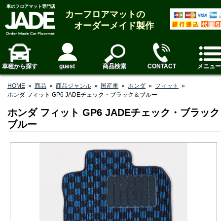
車のフロアマット専門店
カーフロアマットの
オーダーメイド製作
車種から探す
guest
商品検索
CONTACT
メニュー
HOME
»
商品
»
商品ジャンル
»
国産車
»
ホンダ
»
フィット
»
ホンダ フィット GP6 JADEチェック・ブラック＆ブルー
ホンダ フィット GP6 JADEチェック・ブラッ
ブルー