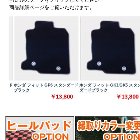
商品詳細ページをご覧いただけます。
ダード
ホンダ フィット GP6 スタンダード
ホンダ フィット GK3/GK5 スタン
ブラック
ダードブラック
0
￥13,800
￥13,800