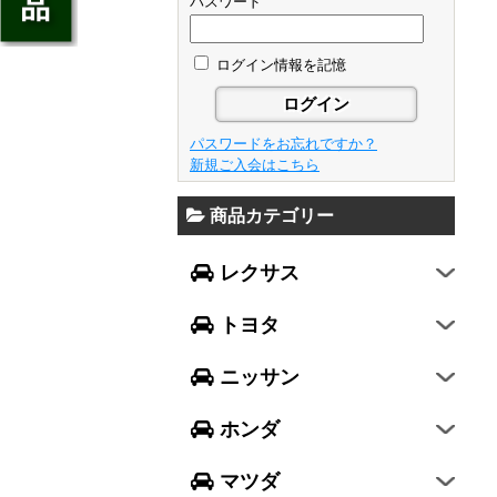
ジェイド
パスワード
GS
フレア
アベンシス
ウイングロード
フリード
GS F
フレアワゴン
カローラ フィールダー
ログイン情報を記憶
セレナ
ステップワゴン
NX
フレアクロスオーバー
プリウスα
エルグランド
N-ONE
RX
キャロル
FJクルーザー
パスワードをお忘れですか？
エクストレイル
N-BOX
LX570
新規ご入会はこちら
デミオ
CH-R
レガシィ B4
シルフィ
N-BOX SLASH
RC
アクセラ スポーツ
商品カテゴリー
ハリアー
レガシィ アウトバック
ティアナ
ミラ イース
N-BOX+
RC F
ワゴンR
アクセラ セダン
ランドクルーザー
WRX S4
スカイライン
レクサス
ミラ
N-WGN
LC
ワゴンR スティングレー
アテンザ セダン
ランドクルーザープラド
WRX STI
フーガ
ミラ ココア
グレイス
トヨタ
スペーシア
アテンザ ワゴン
86
レヴォーグ
フェアレディZ
キャスト
アコード
ハスラー
CX-3
ニッサン
インプレッサ スポーツ
GT-R
ムーヴ
レジェンド
ラパン
CX-5
インプレッサ G4
ホンダ
ムーヴ キャンバス
ヴェゼル
アルト
プレマシー
SUBARU XV
タント
マツダ
エヴリィワゴン
ビアンテ