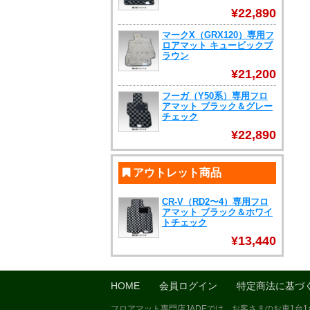
¥22,890
マークX（GRX120）専用フ
ロアマット キュービックブ
ラウン
¥21,200
フーガ（Y50系）専用フロ
アマット ブラック＆グレー
チェック
¥22,890
アウトレット商品
CR-V（RD2〜4）専用フロ
アマット ブラック＆ホワイ
トチェック
¥13,440
HOME
会員ログイン
特定商法に基づ
フロアマット専門店JADEでは、お客さまのお車1台