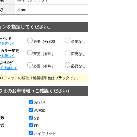
さ
3mm
ョンを指定してください。
ルパッド
必要（+¥800）
必要なし
ドを詳しく
りカラー変更
変更（有料）
変更なし
ーを詳しく
ｰﾃｨﾝｸﾞ
必要（有料）
必要なし
ﾝｸﾞを詳しく
ロアマットの縁取り縫製標準色は
ブラック
です。
さまのお車情報（ご確認ください）
2013/5
AVE30
定数
5名
方式
FR
ハイブリッド