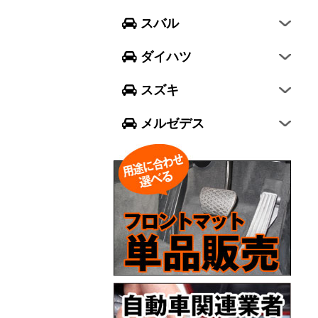
フォレスター
ウェイク
スイフト
スバル
エクシーガ クロスオーバー7
ブーン
ソリオ
Aクラス
ダイハツ
トール
ジムニー
Bクラス
スズキ
ジムニー シエラ
Cクラス
メルゼデス
GLCクラス