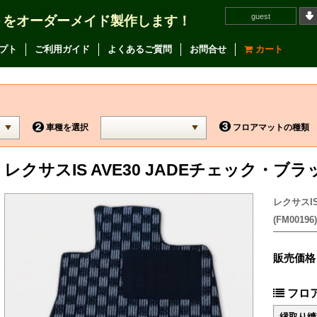
guest
トをオーダーメイド製作します！
プト
ご利用ガイド
よくあるご質問
お問合せ
カート
車種を選択
フロアマットの種類
レクサスIS AVE30 JADEチェック・ブ
レクサスI
(FM00196)
販売価格
フロ
縁取り縫