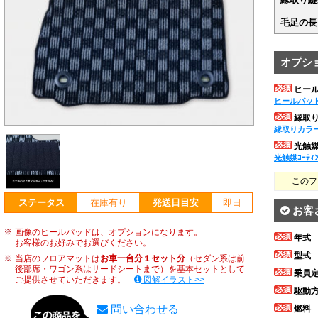
毛足の長
オプシ
ヒー
ヒールパッ
縁取
縁取りカラ
光触媒ｺ
光触媒ｺｰﾃｨ
このフ
ステータス
在庫有り
発送日目安
即日
お客
画像のヒールパッドは、オプションになります。
年式
お客様のお好みでお選びください。
型式
当店のフロアマットは
お車一台分１セット分
（セダン系は前
後部席・ワゴン系はサードシートまで）を基本セットとして
乗員
ご提供させていただきます。
図解イラスト>>
駆動
問い合わせる
燃料