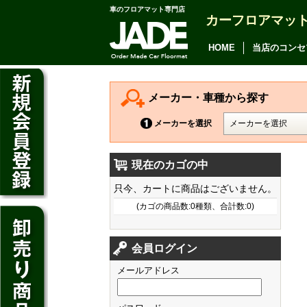
車のフロアマット専門店
カーフロアマッ
アルファード
ヴェルファイア
HOME
当店のコンセ
アリオン
カムリ
メーカー・車種から探す
カローラ アクシオ
メーカーを選択
プレミオ
現在のカゴの中
プリウス
デイズ
只今、カートに商品はございません。
SAI
デイズ ルークス
(カゴの商品数:0種類、合計数:0)
マークX
ジューク
フィット
CT200h
クラウン アスリート
会員ログイン
ノート
シャトル
HS250h
クラウン マジェスタ
メールアドレス
キューブ
オデッセイ
IS
クラウン ロイヤル
マーチ