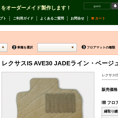
guest
トをオーダーメイド製作します！
プト
ご利用ガイド
よくあるご質問
お問合せ
カート
車種を選択
フロアマットの種類
レクサスIS AVE30 JADEライン・ベージ
レクサスIS
販売価格
フロ
縁取り縫