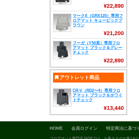
¥22,890
マークX（GRX120）専用フ
ロアマット キュービックブ
ラウン
¥21,200
フーガ（Y50系）専用フロ
アマット ブラック＆グレー
チェック
¥22,890
アウトレット商品
CR-V（RD2〜4）専用フロ
アマット ブラック＆ホワイ
トチェック
¥13,440
HOME
会員ログイン
特定商法に基づ
フロアマット専門店JADEでは、お客さまのお車1台