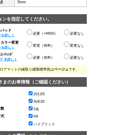
さ
3mm
ョンを指定してください。
ルパッド
必要（+¥800）
必要なし
ドを詳しく
りカラー変更
変更（有料）
変更なし
ーを詳しく
ｰﾃｨﾝｸﾞ
必要（有料）
必要なし
ﾝｸﾞを詳しく
ロアマットの縁取り縫製標準色は
ベージュ
です。
さまのお車情報（ご確認ください）
2013/5
AVE30
定数
5名
方式
FR
ハイブリッド