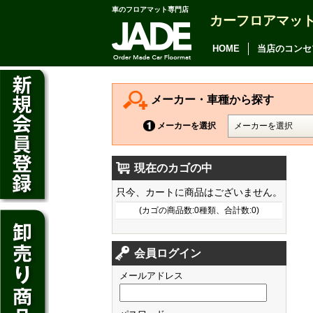
車のフロアマット専門店
カーフロアマッ
アルファード
ヴェルファイア
HOME
当店のコンセ
アリオン
カムリ
メーカー・車種から探す
カローラ アクシオ
メーカーを選択
プレミオ
現在のカゴの中
プリウス
デイズ
只今、カートに商品はございません。
SAI
デイズ ルークス
(カゴの商品数:0種類、合計数:0)
マークX
ジューク
フィット
CT200h
クラウン アスリート
会員ログイン
ノート
シャトル
HS250h
クラウン マジェスタ
メールアドレス
キューブ
オデッセイ
IS
クラウン ロイヤル
マーチ