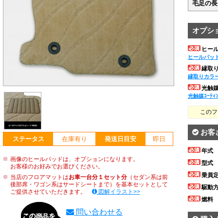
毛足の長
オプシ
ヒー
ヒールパッ
縁取
縁取りカラ
光触媒ｺ
光触媒ｺｰﾃｨ
このフ
お客
ステータス
在庫有り
発送日目安
即日
年式
画像のヒールパッドは、オプションになります。
型式
お客様のお好みでお選びください。
乗員
当店のフロアマットは
お車一台分１セット分
（セダン系は前
後部席・ワゴン系はサードシートまで）を基本セットとして
駆動
ご提供させていただきます。
図解イラスト>>
燃料
問い合わせる