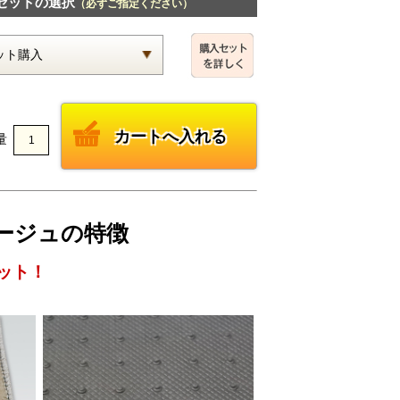
セットの選択
（必ずご指定ください）
量
・ベージュの特徴
ット！