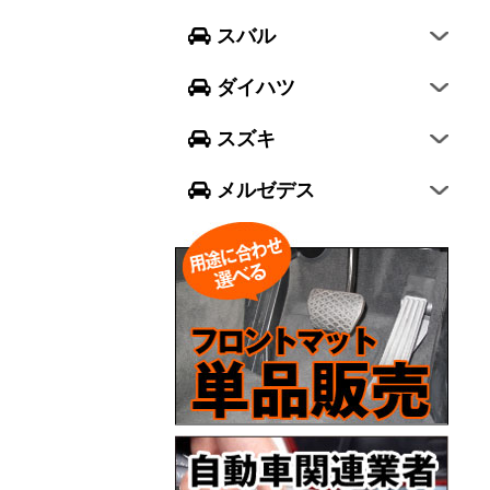
フォレスター
ウェイク
スイフト
スバル
エクシーガ クロスオーバー7
ブーン
ソリオ
Aクラス
ダイハツ
トール
ジムニー
Bクラス
スズキ
ジムニー シエラ
Cクラス
メルゼデス
GLCクラス