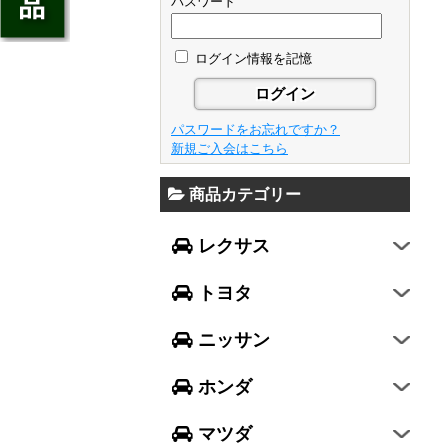
ジェイド
パスワード
GS
フレア
アベンシス
ウイングロード
フリード
GS F
フレアワゴン
カローラ フィールダー
ログイン情報を記憶
セレナ
ステップワゴン
NX
フレアクロスオーバー
プリウスα
エルグランド
N-ONE
RX
キャロル
FJクルーザー
パスワードをお忘れですか？
エクストレイル
N-BOX
LX570
新規ご入会はこちら
デミオ
CH-R
レガシィ B4
シルフィ
N-BOX SLASH
RC
アクセラ スポーツ
商品カテゴリー
ハリアー
レガシィ アウトバック
ティアナ
ミラ イース
N-BOX+
RC F
ワゴンR
アクセラ セダン
ランドクルーザー
WRX S4
スカイライン
レクサス
ミラ
N-WGN
LC
ワゴンR スティングレー
アテンザ セダン
ランドクルーザープラド
WRX STI
フーガ
ミラ ココア
グレイス
トヨタ
スペーシア
アテンザ ワゴン
86
レヴォーグ
フェアレディZ
キャスト
アコード
ハスラー
CX-3
ニッサン
インプレッサ スポーツ
GT-R
ムーヴ
レジェンド
ラパン
CX-5
インプレッサ G4
ホンダ
ムーヴ キャンバス
ヴェゼル
アルト
プレマシー
SUBARU XV
タント
マツダ
エヴリィワゴン
ビアンテ