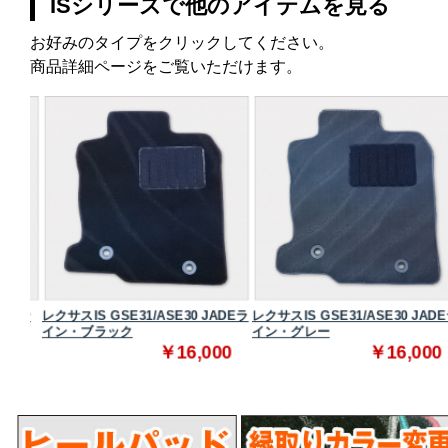
ISシリーズで他のアイテムを見る
お好みのタイプをクリックしてください。
商品詳細ページをご覧いただけます。
スタン
レクサスIS GSE31/ASE30 JADEラ
レクサスIS GSE31/ASE30 JADEラ
イン・ブラック
イン・グレー
0
￥16,000
￥16,000