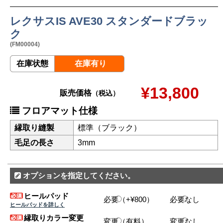
レクサスIS AVE30 スタンダードブラッ
ク
(FM00004)
在庫状態
在庫有り
¥13,800
販売価格
（税込）
フロアマット仕様
縁取り縫製
標準（ブラック）
毛足の長さ
3mm
オプションを指定してください。
ヒールパッド
必要（+¥800）
必要なし
ヒールパッドを詳しく
縁取りカラー変更
変更（有料）
変更なし