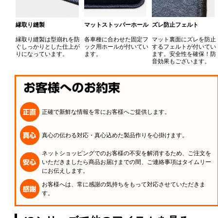
縁取り縫製
マットストッパーホール
ズレ防止フェルト
縁取り縫製は型崩れを防
各車種に合わせた固定フ
マット裏面にズレを防止
ぐしっかりとした仕上が
ック用ホールが付いてい
するフェルトが付いてい
りになっています。
ます。
ます。安全性を確保！防
音効果もございます。
正確で新鮮な情報を常にお客様へご提供します。
真心の伝わる対応・真心込めた製品作りを心掛けます。
ネットショッピングでのお客様の不安を解消するため、ご注文を
いただきましたら商品お届けまでの間、ご連絡事項はタイムリー
にお伝えします。
お客様へは、常に感謝の気持ちをもって対応させていただきま
す。