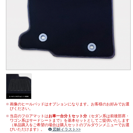
画像のヒールパッドはオプションになります。お客様のお好みでお選
びください。
当店のフロアマットは
お車一台分１セット分
（セダン系は前後部席・
ワゴン系はサードシートまで）を基本セットとしてご提供いたします
（単品購入をご希望の場合は購入セットのプルダウンメニューでお選
びいただけます）。
図解イラスト>>