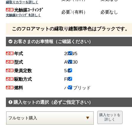
縁取りカラーを詳しく
光触媒ｺｰﾃｨﾝｸﾞ
必要（有料）
必要なし
光触媒ｺｰﾃｨﾝｸﾞを詳しく
このフロアマットの縁取り縫製標準色はブラックです。
お客さまのお車情報
（ご確認ください）
年式
2013/5
型式
AVE30
乗員定数
5名
駆動方式
FR
燃料
ハイブリッド
購入セットの選択
（必ずご指定下さい）
購入セットを
詳しく