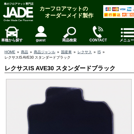
車のフロアマット専門店
カーフロアマットの
オーダーメイド製作
車種から探す
guest
商品検索
CONTACT
メニュー
HOME
»
商品
»
商品ジャンル
»
国産車
»
レクサス
»
IS
»
レクサスIS AVE30 スタンダードブラック
レクサスIS AVE30 スタンダードブラック