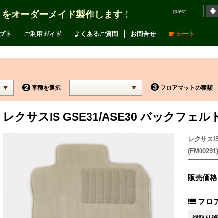
guest
トをオーダーメイド製作します！
プト
ご利用ガイド
よくあるご質問
お問合せ
カート
車種を選択
フロアマットの種類
レクサスIS GSE31/ASE30 バックフェ
レクサスIS
(FM00291)
販売価格
フロ
縁取り縫