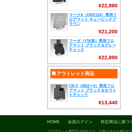
¥22,890
マークX（GRX120）専用フ
ロアマット キュービックブ
ラウン
¥21,200
フーガ（Y50系）専用フロ
アマット ブラック＆グレー
チェック
¥22,890
アウトレット商品
CR-V（RD2〜4）専用フロ
アマット ブラック＆ホワイ
トチェック
¥13,440
HOME
会員ログイン
特定商法に基づ
フロアマット専門店JADEでは、お客さまのお車1台