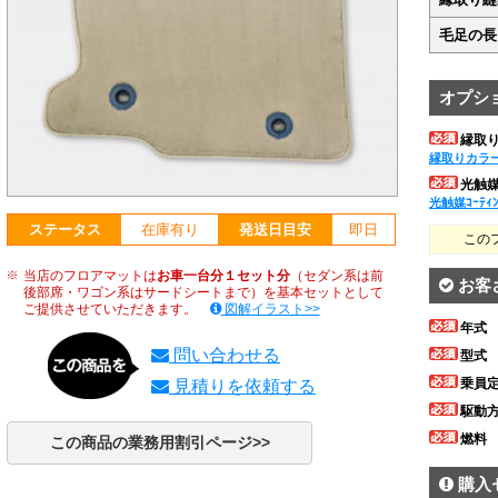
毛足の長
オプシ
縁取
縁取りカラ
光触媒ｺ
光触媒ｺｰﾃｨ
ステータス
在庫有り
発送日目安
即日
この
当店のフロアマットは
お車一台分１セット分
（セダン系は前
お客
後部席・ワゴン系はサードシートまで）を基本セットとして
ご提供させていただきます。
図解イラスト>>
年式
問い合わせる
型式
乗員
見積りを依頼する
駆動
燃料
この商品の業務用割引ページ>>
購入