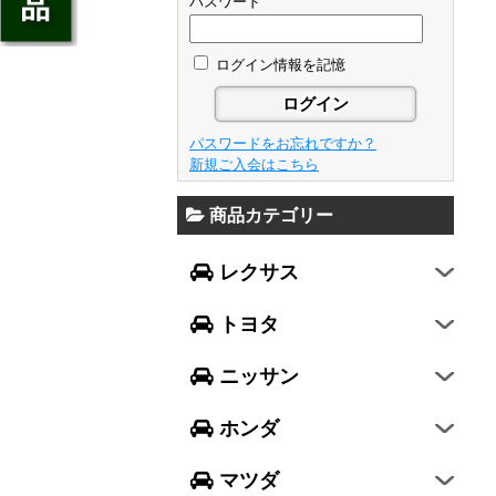
ジェイド
パスワード
GS
フレア
アベンシス
ウイングロード
フリード
GS F
フレアワゴン
カローラ フィールダー
ログイン情報を記憶
セレナ
ステップワゴン
NX
フレアクロスオーバー
プリウスα
エルグランド
N-ONE
RX
キャロル
FJクルーザー
パスワードをお忘れですか？
エクストレイル
N-BOX
LX570
新規ご入会はこちら
デミオ
CH-R
レガシィ B4
シルフィ
N-BOX SLASH
RC
アクセラ スポーツ
商品カテゴリー
ハリアー
レガシィ アウトバック
ティアナ
ミラ イース
N-BOX+
RC F
ワゴンR
アクセラ セダン
ランドクルーザー
WRX S4
スカイライン
レクサス
ミラ
N-WGN
LC
ワゴンR スティングレー
アテンザ セダン
ランドクルーザープラド
WRX STI
フーガ
ミラ ココア
グレイス
トヨタ
スペーシア
アテンザ ワゴン
86
レヴォーグ
フェアレディZ
キャスト
アコード
ハスラー
CX-3
ニッサン
インプレッサ スポーツ
GT-R
ムーヴ
レジェンド
ラパン
CX-5
インプレッサ G4
ホンダ
ムーヴ キャンバス
ヴェゼル
アルト
プレマシー
SUBARU XV
タント
マツダ
エヴリィワゴン
ビアンテ