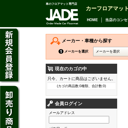
車のフロアマット専門店
カーフロアマッ
アルファード
ヴェルファイア
HOME
当店のコンセ
アリオン
カムリ
メーカー・車種から探す
カローラ アクシオ
メーカーを選択
プレミオ
現在のカゴの中
プリウス
デイズ
只今、カートに商品はございません。
SAI
デイズ ルークス
(カゴの商品数:0種類、合計数:0)
マークX
ジューク
フィット
CT200h
クラウン アスリート
会員ログイン
ノート
シャトル
HS250h
クラウン マジェスタ
メールアドレス
キューブ
オデッセイ
IS
クラウン ロイヤル
マーチ