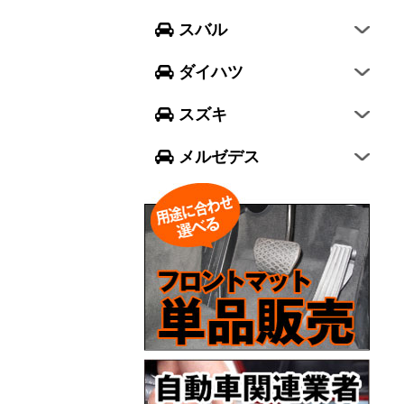
フォレスター
ウェイク
スイフト
スバル
エクシーガ クロスオーバー7
ブーン
ソリオ
Aクラス
ダイハツ
トール
ジムニー
Bクラス
スズキ
ジムニー シエラ
Cクラス
メルゼデス
GLCクラス