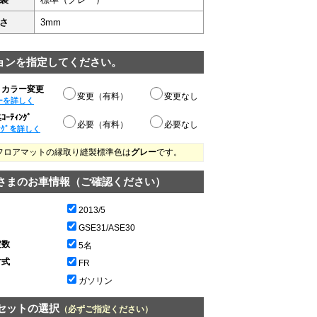
さ
3mm
ョンを指定してください。
りカラー変更
変更（有料）
変更なし
ーを詳しく
ｰﾃｨﾝｸﾞ
必要（有料）
必要なし
ﾝｸﾞを詳しく
フロアマットの縁取り縫製標準色は
グレー
です。
さまのお車情報（ご確認ください）
2013/5
GSE31/ASE30
定数
5名
方式
FR
ガソリン
セットの選択
（必ずご指定ください）