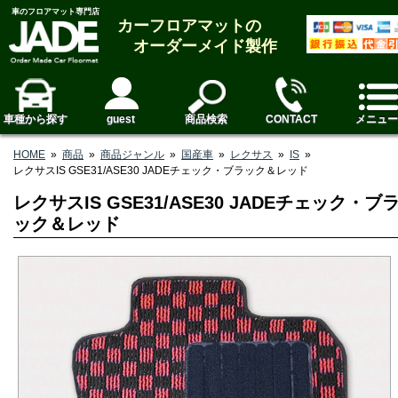
車のフロアマット専門店
カーフロアマットの
オーダーメイド製作
車種から探す
guest
商品検索
CONTACT
メニュー
HOME
»
商品
»
商品ジャンル
»
国産車
»
レクサス
»
IS
»
レクサスIS GSE31/ASE30 JADEチェック・ブラック＆レッド
レクサスIS GSE31/ASE30 JADEチェック・ブ
ック＆レッド