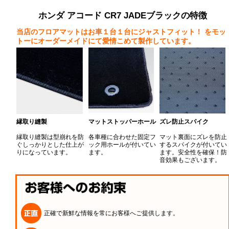
ホンダ アコード CR7 JADEブラックの特徴
当店のフロアマットはお車１台１台にジャストフィット！
をモッ
トーにオーダーメイドにて愛情こめて製作しています。
縁取り縫製
マットストッパーホール
ズレ防止スパイク
縁取り縫製は型崩れを防
各車種に合わせた固定フ
マット裏面にズレを防止
ぐしっかりとした仕上が
ック用ホールが付いてい
するスパイクが付いてい
りになっています。
ます。
ます。安全性を確保！防
音効果もございます。
正確で新鮮な情報を常にお客様へご提供します。