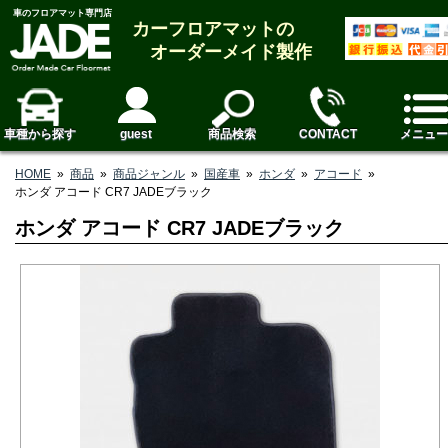
車のフロアマット専門店
カーフロアマットの
オーダーメイド製作
車種から探す
guest
商品検索
CONTACT
メニュー
HOME
»
商品
»
商品ジャンル
»
国産車
»
ホンダ
»
アコード
»
ホンダ アコード CR7 JADEブラック
ホンダ アコード CR7 JADEブラック