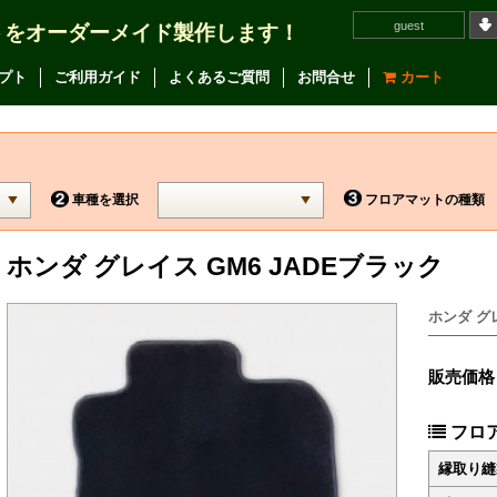
guest
トをオーダーメイド製作します！
プト
ご利用ガイド
よくあるご質問
お問合せ
カート
車種を選択
フロアマットの種類
ホンダ グレイス GM6 JADEブラック
ホンダ グレ
販売価格
フロ
縁取り縫