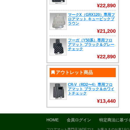
¥22,890
マークX（GRX120）専用フ
ロアマット キュービックブ
ラウン
¥21,200
フーガ（Y50系）専用フロ
アマット ブラック＆グレー
チェック
¥22,890
アウトレット商品
CR-V（RD2〜4）専用フロ
アマット ブラック＆ホワイ
トチェック
¥13,440
HOME
会員ログイン
特定商法に基づ
フロアマット専門店JADEでは、お客さまのお車1台