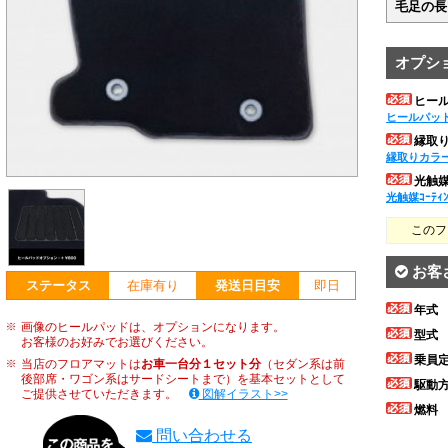
毛足の長
オプシ
ヒー
ヒールパッ
縁取
縁取りカラ
光触媒ｺ
光触媒ｺｰﾃｨ
このフ
お客
ステータス
在庫有り
発送日目安
即日
年式
画像のヒールパッドは、オプションになります。
型式
お客様のお好みでお選びください。
乗員
当店のフロアマットは
お車一台分１セット分
（セダン系は前
後部席・ワゴン系はサードシートまで）を基本セットとして
駆動
ご提供させていただきます。
図解イラスト>>
燃料
問い合わせる