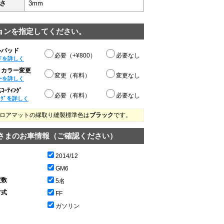
さ
3mm
ョンを指定してください。
ルパッド
必要（+¥800）
必要なし
ドを詳しく
りカラー変更
変更（有料）
変更なし
ーを詳しく
ｰﾃｨﾝｸﾞ
必要（有料）
必要なし
ﾝｸﾞを詳しく
ロアマットの縁取り縫製標準色は
ブラック
です。
さまのお車情報（ご確認ください）
2014/12
GM6
定数
5名
方式
FF
ガソリン