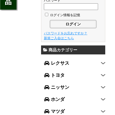
ジェイド
パスワード
GS
フレア
アベンシス
ウイングロード
フリード
GS F
フレアワゴン
カローラ フィールダー
ログイン情報を記憶
セレナ
ステップワゴン
NX
フレアクロスオーバー
プリウスα
エルグランド
N-ONE
RX
キャロル
FJクルーザー
パスワードをお忘れですか？
エクストレイル
N-BOX
LX570
新規ご入会はこちら
デミオ
CH-R
レガシィ B4
シルフィ
N-BOX SLASH
RC
アクセラ スポーツ
商品カテゴリー
ハリアー
レガシィ アウトバック
ティアナ
ミラ イース
N-BOX+
RC F
ワゴンR
アクセラ セダン
ランドクルーザー
WRX S4
スカイライン
レクサス
ミラ
N-WGN
LC
ワゴンR スティングレー
アテンザ セダン
ランドクルーザープラド
WRX STI
フーガ
ミラ ココア
グレイス
トヨタ
スペーシア
アテンザ ワゴン
86
レヴォーグ
フェアレディZ
キャスト
アコード
ハスラー
CX-3
ニッサン
インプレッサ スポーツ
GT-R
ムーヴ
レジェンド
ラパン
CX-5
インプレッサ G4
ホンダ
ムーヴ キャンバス
ヴェゼル
アルト
プレマシー
SUBARU XV
タント
マツダ
エヴリィワゴン
ビアンテ