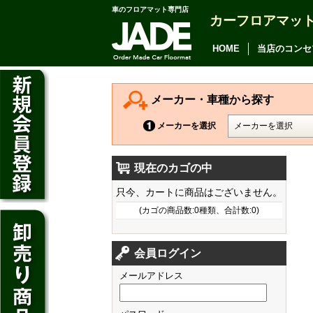
車のフロアマット専門店
カーフロアマッ
アルファード
ヴェルファイア
HOME
当店のコンセ
アリオン
カムリ
メーカー・車種から探す
カローラ アクシオ
メーカーを選択
プレミオ
現在のカゴの中
プリウス
デイズ
只今、カートに商品はございません。
SAI
デイズ ルークス
(カゴの商品数:0種類、合計数:0)
マークX
ジューク
フィット
CT200h
クラウン アスリート
会員ログイン
ノート
シャトル
HS250h
クラウン マジェスタ
メールアドレス
キューブ
オデッセイ
IS
クラウン ロイヤル
マーチ