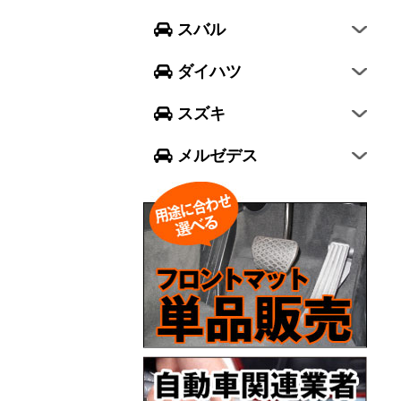
フォレスター
ウェイク
スイフト
スバル
エクシーガ クロスオーバー7
ブーン
ソリオ
Aクラス
ダイハツ
トール
ジムニー
Bクラス
スズキ
ジムニー シエラ
Cクラス
メルゼデス
GLCクラス