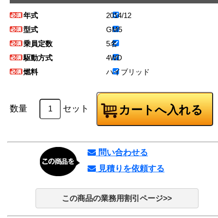
年式
2014/12
型式
GM5
乗員定数
5名
駆動方式
4WD
燃料
ハイブリッド
数量
セット
問い合わせる
見積りを依頼する
この商品の業務用割引ページ>>