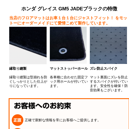
ホンダ グレイス GM5 JADEブラックの特徴
当店のフロアマットはお車１台１台にジャストフィット！
をモッ
トーにオーダーメイドにて愛情こめて製作しています。
縁取り縫製
マットストッパーホール
ズレ防止スパイク
縁取り縫製は型崩れを防
各車種に合わせた固定フ
マット裏面にズレを防止
ぐしっかりとした仕上が
ック用ホールが付いてい
するスパイクが付いてい
りになっています。
ます。
ます。安全性を確保！防
音効果もございます。
正確で新鮮な情報を常にお客様へご提供します。