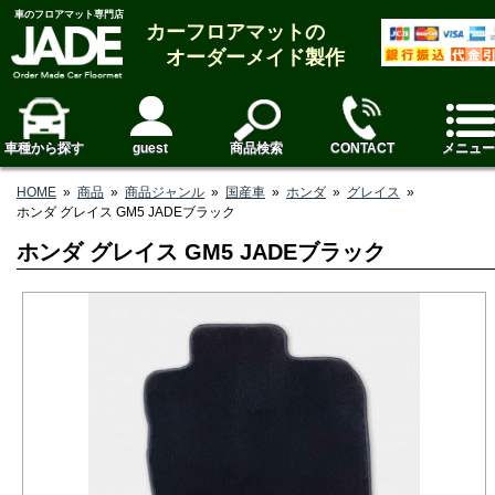
車のフロアマット専門店
カーフロアマットの
オーダーメイド製作
車種から探す
guest
商品検索
CONTACT
メニュー
HOME
»
商品
»
商品ジャンル
»
国産車
»
ホンダ
»
グレイス
»
ホンダ グレイス GM5 JADEブラック
ホンダ グレイス GM5 JADEブラック