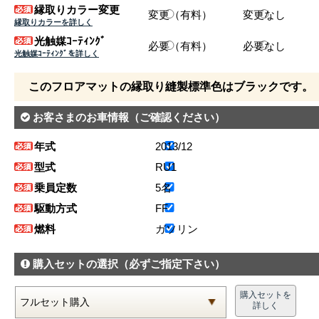
縁取りカラー変更
変更（有料）
変更なし
縁取りカラーを詳しく
光触媒ｺｰﾃｨﾝｸﾞ
必要（有料）
必要なし
光触媒ｺｰﾃｨﾝｸﾞを詳しく
このフロアマットの縁取り縫製標準色はブラックです。
お客さまのお車情報
（ご確認ください）
年式
2013/12
型式
RU1
乗員定数
5名
駆動方式
FF
燃料
ガソリン
購入セットの選択
（必ずご指定下さい）
購入セットを
詳しく