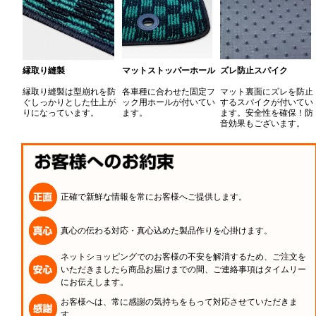
縁取り縫製
マットストッパーホール
ズレ防止スパイク
縁取り縫製は型崩れを防
各車種に合わせた固定フ
マット裏面にズレを防止
ぐしっかりとした仕上が
ック用ホールが付いてい
するスパイクが付いてい
りになっています。
ます。
ます。安全性を確保！防
音効果もございます。
正確で新鮮な情報を常にお客様へご提供します。
真心の伝わる対応・真心込めた製品作りを心掛けます。
ネットショッピングでのお客様の不安を解消するため、ご注文を
いただきましたら商品お届けまでの間、ご連絡事項はタイムリー
にお伝えします。
お客様へは、常に感謝の気持ちをもって対応させていただきま
す。