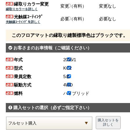
縁取りカラー変更
変更（有料）
変更なし
縁取りカラーを詳しく
光触媒ｺｰﾃｨﾝｸﾞ
必要（有料）
必要なし
光触媒ｺｰﾃｨﾝｸﾞを詳しく
このフロアマットの縁取り縫製標準色はブラックです。
お客さまのお車情報
（ご確認ください）
年式
2015/1
型式
KC2
乗員定数
5名
駆動方式
4WD
燃料
ハイブリッド
購入セットの選択
（必ずご指定下さい）
購入セットを
詳しく