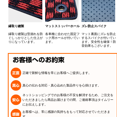
縁取り縫製
マットストッパーホール
ズレ防止スパイク
縁取り縫製は型崩れを防
各車種に合わせた固定フ
マット裏面にズレを防止
ぐしっかりとした仕上が
ック用ホールが付いてい
するスパイクが付いてい
りになっています。
ます。
ます。安全性を確保！防
音効果もございます。
正確で新鮮な情報を常にお客様へご提供します。
真心の伝わる対応・真心込めた製品作りを心掛けます。
ネットショッピングでのお客様の不安を解消するため、ご注文を
いただきましたら商品お届けまでの間、ご連絡事項はタイムリー
にお伝えします。
お客様へは、常に感謝の気持ちをもって対応させていただきま
す。