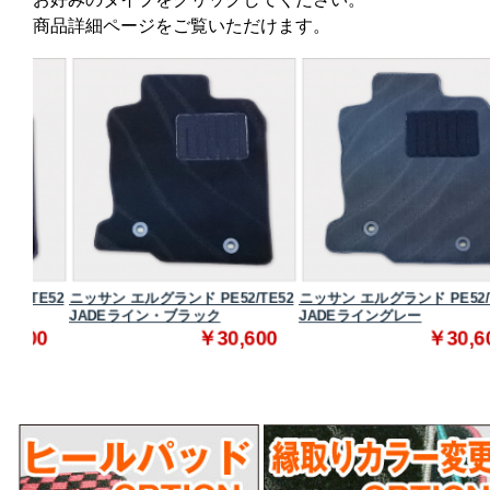
商品詳細ページをご覧いただけます。
E52
ニッサン エルグランド PE52/TE52
ニッサン エルグランド PE52/TE52
JADEライン・ブラック
JADEライングレー
0
￥30,600
￥30,600