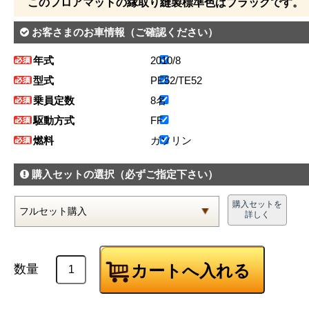
このフロアマットの縁取り縫製標準色はブラックです。
お客さまのお車情報
（ご確認ください）
年式
2010/8
型式
PE52/TE52
乗員定数
8名
駆動方式
FF
燃料
ガソリン
購入セットの選択
（必ずご指定下さい）
購入セットを
詳しく
数量