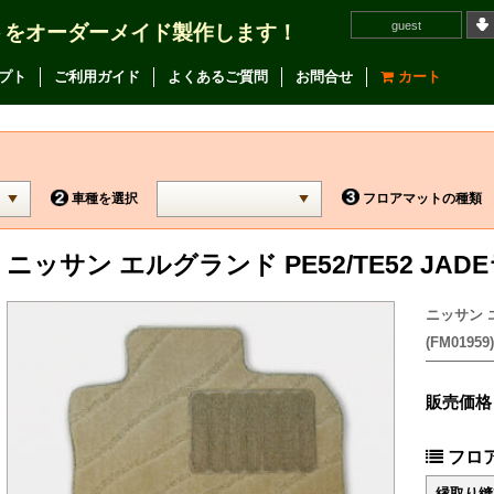
guest
トをオーダーメイド製作します！
プト
ご利用ガイド
よくあるご質問
お問合せ
カート
車種を選択
フロアマットの種類
ニッサン エルグランド PE52/TE52 J
ニッサン エ
(FM01959)
販売価格
フロ
縁取り縫