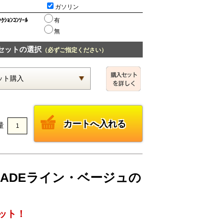
ガソリン
ﾝｸｼｮﾝｺﾝｿｰﾙ
有
無
セットの選択
（必ずご指定ください）
量
2 JADEライン・ベージュの
ット！