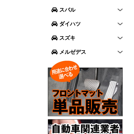
フォレスター
ウェイク
スイフト
スバル
エクシーガ クロスオーバー7
ブーン
ソリオ
Aクラス
ダイハツ
トール
ジムニー
Bクラス
スズキ
ジムニー シエラ
Cクラス
メルゼデス
GLCクラス