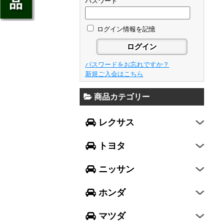
ジェイド
パスワード
GS
フレア
アベンシス
ウイングロード
フリード
GS F
フレアワゴン
カローラ フィールダー
ログイン情報を記憶
セレナ
ステップワゴン
NX
フレアクロスオーバー
プリウスα
エルグランド
N-ONE
RX
キャロル
FJクルーザー
パスワードをお忘れですか？
エクストレイル
N-BOX
LX570
新規ご入会はこちら
デミオ
CH-R
レガシィ B4
シルフィ
N-BOX SLASH
RC
アクセラ スポーツ
商品カテゴリー
ハリアー
レガシィ アウトバック
ティアナ
ミラ イース
N-BOX+
RC F
ワゴンR
アクセラ セダン
ランドクルーザー
WRX S4
スカイライン
レクサス
ミラ
N-WGN
LC
ワゴンR スティングレー
アテンザ セダン
ランドクルーザープラド
WRX STI
フーガ
ミラ ココア
グレイス
トヨタ
スペーシア
アテンザ ワゴン
86
レヴォーグ
フェアレディZ
キャスト
アコード
ハスラー
CX-3
ニッサン
インプレッサ スポーツ
GT-R
ムーヴ
レジェンド
ラパン
CX-5
インプレッサ G4
ホンダ
ムーヴ キャンバス
ヴェゼル
アルト
プレマシー
SUBARU XV
タント
マツダ
エヴリィワゴン
ビアンテ