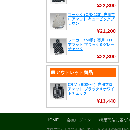
¥22,890
マークX（GRX120）専用フ
ロアマット キュービックブ
ラウン
¥21,200
フーガ（Y50系）専用フロ
アマット ブラック＆グレー
チェック
¥22,890
アウトレット商品
CR-V（RD2〜4）専用フロ
アマット ブラック＆ホワイ
トチェック
¥13,440
HOME
会員ログイン
特定商法に基づ
フロアマット専門店JADEでは、お客さまのお車1台