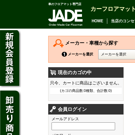
車のフロアマット専門店
カーフロアマッ
アルファード
ヴェルファイア
HOME
当店のコンセ
アリオン
カムリ
メーカー・車種から探す
カローラ アクシオ
メーカーを選択
プレミオ
現在のカゴの中
プリウス
デイズ
只今、カートに商品はございません。
SAI
デイズ ルークス
(カゴの商品数:0種類、合計数:0)
マークX
ジューク
フィット
CT200h
クラウン アスリート
会員ログイン
ノート
シャトル
HS250h
クラウン マジェスタ
メールアドレス
キューブ
オデッセイ
IS
クラウン ロイヤル
マーチ