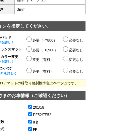
さ
3mm
ョンを指定してください。
ルパッド
必要（+¥800）
必要なし
ドを詳しく
トランスマット
必要（+6,500）
必要なし
りカラー変更
変更（有料）
変更なし
ーを詳しく
ｰﾃｨﾝｸﾞ
必要（有料）
必要なし
ﾝｸﾞを詳しく
ロアマットの縁取り縫製標準色は
ベージュ
です。
さまのお車情報（ご確認ください）
2010/8
PE52/TE52
定数
8名
方式
FF