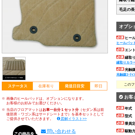
毛足の長
オプシ
ヒー
ヒールパッ
エン
縁取
縁取りカラ
光触媒ｺ
光触媒ｺｰﾃｨ
このフ
ステータス
在庫有り
発送日目安
即日
お客
画像のヒールパッドは、オプションになります。
お客様のお好みでお選びください。
年式
当店のフロアマットは
お車一台分１セット分
（セダン系は前
後部席・ワゴン系はサードシートまで）を基本セットとして
型式
ご提供させていただきます。
図解イラスト>>
乗員
問い合わせる
駆動