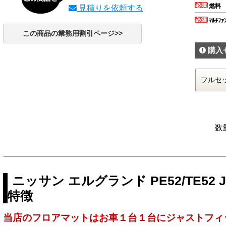
燃料
見積りを依頼する
ﾏﾙﾁﾌｧ
この商品の業務用割引ページ>>
購入
数
ニッサン エルグランド PE52/TE5
特徴
当店のフロアマットはお車１台１台にジャストフィ