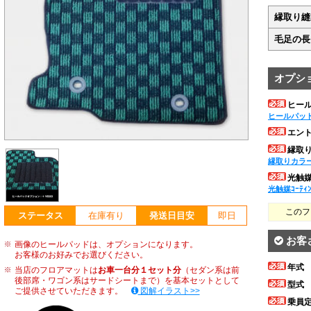
縁取り縫
毛足の長
オプシ
ヒー
ヒールパッ
エン
縁取
縁取りカラ
光触媒ｺ
光触媒ｺｰﾃｨ
このフ
ステータス
在庫有り
発送日目安
即日
お客
画像のヒールパッドは、オプションになります。
お客様のお好みでお選びください。
年式
当店のフロアマットは
お車一台分１セット分
（セダン系は前
後部席・ワゴン系はサードシートまで）を基本セットとして
型式
ご提供させていただきます。
図解イラスト>>
乗員