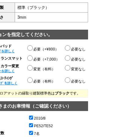
製
標準（ブラック）
さ
3mm
ョンを指定してください。
ルパッド
必要（+¥800）
必要なし
ドを詳しく
トランスマット
必要（+7,000）
必要なし
りカラー変更
変更（有料）
変更なし
ーを詳しく
ｰﾃｨﾝｸﾞ
必要（有料）
必要なし
ﾝｸﾞを詳しく
ロアマットの縁取り縫製標準色は
ブラック
です。
さまのお車情報（ご確認ください）
2010/8
PE52/TE52
定数
7名