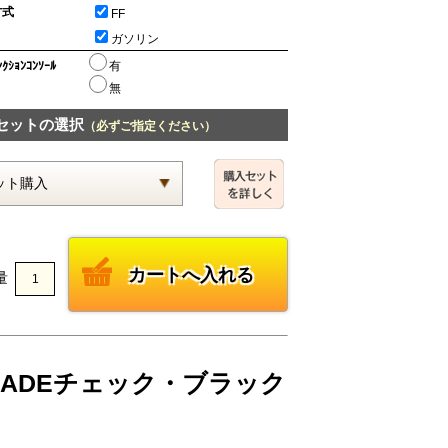
方式
FF
ガソリン
ﾝｸｼｮﾝｺﾝｿｰﾙ
有
無
セットの選択
（必ずご指定ください）
量
2 JADEチェック・ブラック