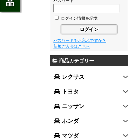
ジェイド
パスワード
GS
フレア
アベンシス
ウイングロード
フリード
GS F
フレアワゴン
カローラ フィールダー
ログイン情報を記憶
セレナ
ステップワゴン
NX
フレアクロスオーバー
プリウスα
エルグランド
N-ONE
RX
キャロル
FJクルーザー
パスワードをお忘れですか？
エクストレイル
N-BOX
LX570
新規ご入会はこちら
デミオ
CH-R
レガシィ B4
シルフィ
N-BOX SLASH
RC
アクセラ スポーツ
商品カテゴリー
ハリアー
レガシィ アウトバック
ティアナ
ミラ イース
N-BOX+
RC F
ワゴンR
アクセラ セダン
ランドクルーザー
WRX S4
スカイライン
レクサス
ミラ
N-WGN
LC
ワゴンR スティングレー
アテンザ セダン
ランドクルーザープラド
WRX STI
フーガ
ミラ ココア
グレイス
トヨタ
スペーシア
アテンザ ワゴン
86
レヴォーグ
フェアレディZ
キャスト
アコード
ハスラー
CX-3
ニッサン
インプレッサ スポーツ
GT-R
ムーヴ
レジェンド
ラパン
CX-5
インプレッサ G4
ホンダ
ムーヴ キャンバス
ヴェゼル
アルト
プレマシー
SUBARU XV
タント
マツダ
エヴリィワゴン
ビアンテ