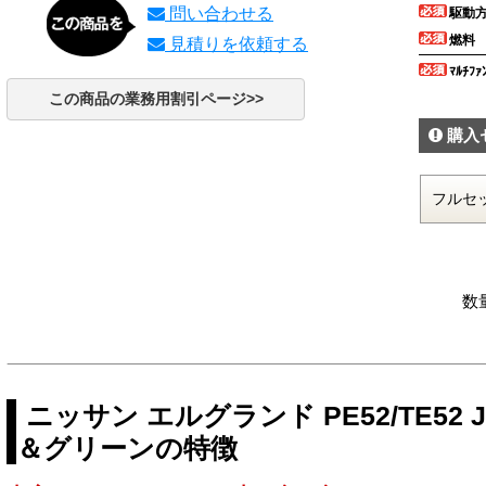
問い合わせる
駆動
燃料
見積りを依頼する
ﾏﾙﾁﾌｧ
この商品の業務用割引ページ>>
購入
数
ニッサン エルグランド PE52/TE5
＆グリーンの特徴