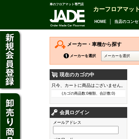
車のフロアマット専門店
カーフロアマッ
アルファード
ヴェルファイア
HOME
当店のコンセ
アリオン
カムリ
メーカー・車種から探す
カローラ アクシオ
メーカーを選択
プレミオ
現在のカゴの中
プリウス
デイズ
只今、カートに商品はございません。
SAI
デイズ ルークス
(カゴの商品数:0種類、合計数:0)
マークX
ジューク
フィット
CT200h
クラウン アスリート
会員ログイン
ノート
シャトル
HS250h
クラウン マジェスタ
メールアドレス
キューブ
オデッセイ
IS
クラウン ロイヤル
マーチ