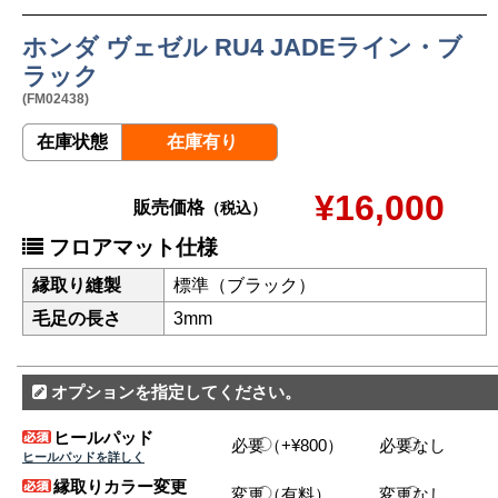
ホンダ ヴェゼル RU4 JADEライン・ブ
ラック
(FM02438)
在庫状態
在庫有り
¥16,000
販売価格
（税込）
フロアマット仕様
縁取り縫製
標準（ブラック）
毛足の長さ
3mm
オプションを指定してください。
ヒールパッド
必要（+¥800）
必要なし
ヒールパッドを詳しく
縁取りカラー変更
変更（有料）
変更なし