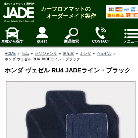
車のフロアマット専門店
カーフロアマットの
オーダーメイド製作
車種から探す
guest
商品検索
CONTACT
メニュー
HOME
»
商品
»
商品ジャンル
»
国産車
»
ホンダ
»
ヴェゼル
»
ホンダ ヴェゼル RU4 JADEライン・ブラック
ホンダ ヴェゼル RU4 JADEライン・ブラック