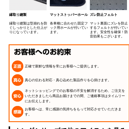
縁取り縫製
マットストッパーホール
ズレ防止フェルト
縁取り縫製は型崩れを防
各車種に合わせた固定フ
マット裏面にズレを防止
ぐしっかりとした仕上が
ック用ホールが付いてい
するフェルトが付いてい
りになっています。
ます。
ます。安全性を確保！防
音効果もございます。
正確で新鮮な情報を常にお客様へご提供します。
真心の伝わる対応・真心込めた製品作りを心掛けます。
ネットショッピングでのお客様の不安を解消するため、ご注文を
いただきましたら商品お届けまでの間、ご連絡事項はタイムリー
にお伝えします。
お客様へは、常に感謝の気持ちをもって対応させていただきま
す。