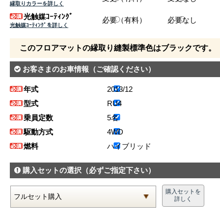
縁取りカラーを詳しく
光触媒ｺｰﾃｨﾝｸﾞ
必要（有料）
必要なし
光触媒ｺｰﾃｨﾝｸﾞを詳しく
このフロアマットの縁取り縫製標準色はブラックです。
お客さまのお車情報
（ご確認ください）
年式
2013/12
型式
RU4
乗員定数
5名
駆動方式
4WD
燃料
ハイブリッド
購入セットの選択
（必ずご指定下さい）
購入セットを
詳しく