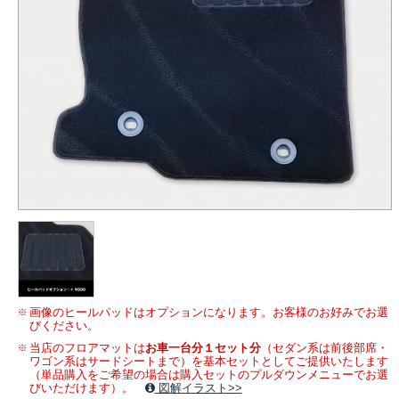
画像のヒールパッドはオプションになります。お客様のお好みでお選
びください。
当店のフロアマットは
お車一台分１セット分
（セダン系は前後部席・
ワゴン系はサードシートまで）を基本セットとしてご提供いたします
（単品購入をご希望の場合は購入セットのプルダウンメニューでお選
びいただけます）。
図解イラスト>>