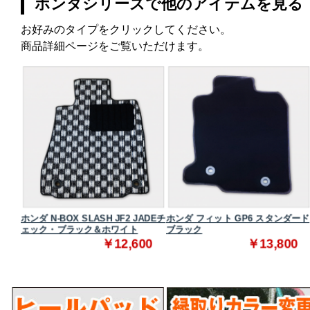
ホンダシリーズで他のアイテムを見る
お好みのタイプをクリックしてください。
商品詳細ページをご覧いただけます。
ダード
ホンダ N-BOX SLASH JF2 JADEチ
ホンダ フィット GP6 スタンダード
ェック・ブラック＆ホワイト
ブラック
0
￥12,600
￥13,800