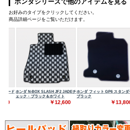
ホンダシリーズで他のアイテムを見る
お好みのタイプをクリックしてください。
商品詳細ページをご覧いただけます。
ダード
ホンダ N-BOX SLASH JF2 JADEチ
ホンダ フィット GP6 スタンダード
ェック・ブラック＆ホワイト
ブラック
0
￥12,600
￥13,800