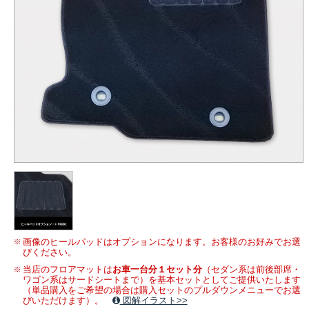
画像のヒールパッドはオプションになります。お客様のお好みでお選
びください。
当店のフロアマットは
お車一台分１セット分
（セダン系は前後部席・
ワゴン系はサードシートまで）を基本セットとしてご提供いたします
（単品購入をご希望の場合は購入セットのプルダウンメニューでお選
びいただけます）。
図解イラスト>>