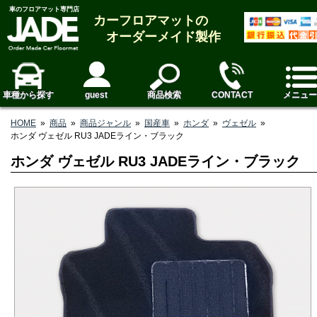
車のフロアマット専門店
カーフロアマットの
オーダーメイド製作
車種から探す
guest
商品検索
CONTACT
メニュー
HOME
»
商品
»
商品ジャンル
»
国産車
»
ホンダ
»
ヴェゼル
»
ホンダ ヴェゼル RU3 JADEライン・ブラック
ホンダ ヴェゼル RU3 JADEライン・ブラック