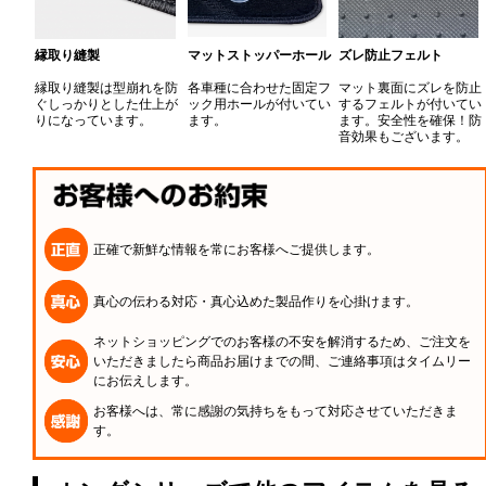
縁取り縫製
マットストッパーホール
ズレ防止フェルト
縁取り縫製は型崩れを防
各車種に合わせた固定フ
マット裏面にズレを防止
ぐしっかりとした仕上が
ック用ホールが付いてい
するフェルトが付いてい
りになっています。
ます。
ます。安全性を確保！防
音効果もございます。
正確で新鮮な情報を常にお客様へご提供します。
真心の伝わる対応・真心込めた製品作りを心掛けます。
ネットショッピングでのお客様の不安を解消するため、ご注文を
いただきましたら商品お届けまでの間、ご連絡事項はタイムリー
にお伝えします。
お客様へは、常に感謝の気持ちをもって対応させていただきま
す。