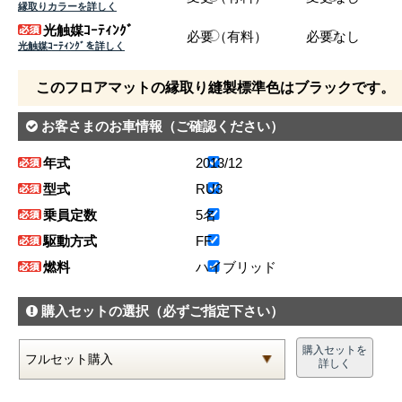
縁取りカラーを詳しく
光触媒ｺｰﾃｨﾝｸﾞ
必要（有料）
必要なし
光触媒ｺｰﾃｨﾝｸﾞを詳しく
このフロアマットの縁取り縫製標準色はブラックです。
お客さまのお車情報
（ご確認ください）
年式
2013/12
型式
RU3
乗員定数
5名
駆動方式
FF
燃料
ハイブリッド
購入セットの選択
（必ずご指定下さい）
購入セットを
詳しく