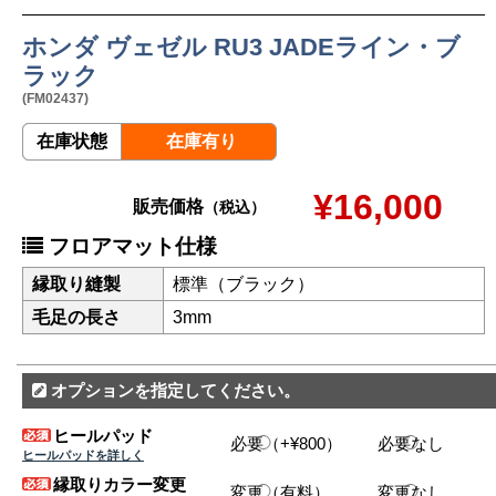
ホンダ ヴェゼル RU3 JADEライン・ブ
ラック
(FM02437)
在庫状態
在庫有り
¥16,000
販売価格
（税込）
フロアマット仕様
縁取り縫製
標準（ブラック）
毛足の長さ
3mm
オプションを指定してください。
ヒールパッド
必要（+¥800）
必要なし
ヒールパッドを詳しく
縁取りカラー変更
変更（有料）
変更なし