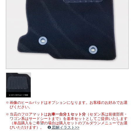
画像のヒールパッドはオプションになります。お客様のお好みでお選
びください。
当店のフロアマットは
お車一台分１セット分
（セダン系は前後部席・
ワゴン系はサードシートまで）を基本セットとしてご提供いたします
（単品購入をご希望の場合は購入セットのプルダウンメニューでお選
びいただけます）。
図解イラスト>>