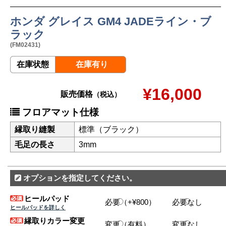
ホンダ グレイス GM4 JADEライン・ブ
ラック
(FM02431)
在庫状態
在庫有り
¥16,000
販売価格
（税込）
フロアマット仕様
縁取り縫製
標準（ブラック）
毛足の長さ
3mm
オプションを指定してください。
ヒールパッド
必要（+¥800）
必要なし
ヒールパッドを詳しく
縁取りカラー変更
変更（有料）
変更なし