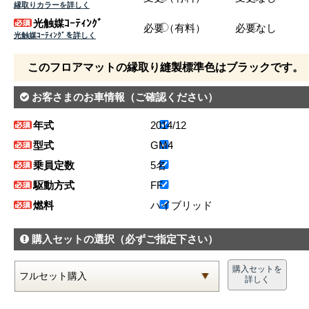
縁取りカラーを詳しく
光触媒ｺｰﾃｨﾝｸﾞ
必要（有料）
必要なし
光触媒ｺｰﾃｨﾝｸﾞを詳しく
このフロアマットの縁取り縫製標準色はブラックです。
お客さまのお車情報
（ご確認ください）
年式
2014/12
型式
GM4
乗員定数
5名
駆動方式
FF
燃料
ハイブリッド
購入セットの選択
（必ずご指定下さい）
購入セットを
詳しく