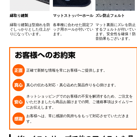
縁取り縫製
マットストッパーホール
ズレ防止フェルト
縁取り縫製は型崩れを防
各車種に合わせた固定フ
マット裏面にズレを防止
ぐしっかりとした仕上が
ック用ホールが付いてい
するフェルトが付いてい
りになっています。
ます。
ます。安全性を確保！防
音効果もございます。
正確で新鮮な情報を常にお客様へご提供します。
真心の伝わる対応・真心込めた製品作りを心掛けます。
ネットショッピングでのお客様の不安を解消するため、ご注文を
いただきましたら商品お届けまでの間、ご連絡事項はタイムリー
にお伝えします。
お客様へは、常に感謝の気持ちをもって対応させていただきま
す。