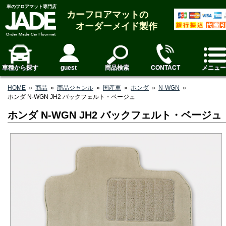
車のフロアマット専門店
カーフロアマットの
オーダーメイド製作
車種から探す
guest
商品検索
CONTACT
メニュー
HOME
»
商品
»
商品ジャンル
»
国産車
»
ホンダ
»
N-WGN
»
ホンダ N-WGN JH2 バックフェルト・ベージュ
ホンダ N-WGN JH2 バックフェルト・ベージュ