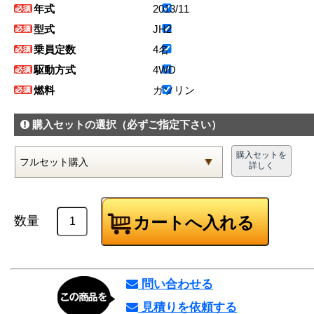
年式
2013/11
型式
JH2
乗員定数
4名
駆動方式
4WD
燃料
ガソリン
購入セットの選択
（必ずご指定下さい）
購入セットを
詳しく
数量
問い合わせる
見積りを依頼する