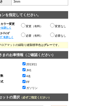
さ
3mm
ョンを指定してください。
りカラー変更
変更（有料）
変更なし
ーを詳しく
ｰﾃｨﾝｸﾞ
必要（有料）
必要なし
ﾝｸﾞを詳しく
フロアマットの縁取り縫製標準色は
グレー
です。
さまのお車情報（ご確認ください）
2013/11
JH1
定数
4名
方式
FF
ガソリン
セットの選択
（必ずご指定ください）