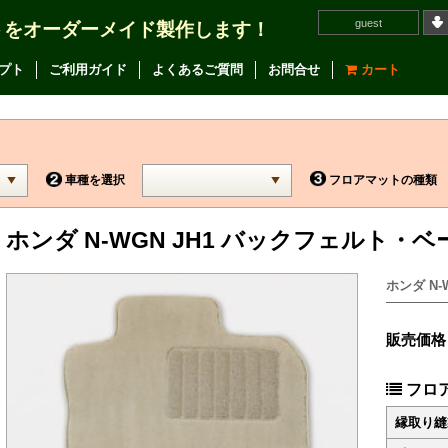
guest
トをオーダーメイド製作します！
プト
ご利用ガイド
よくあるご質問
お問合せ
カート
車種を選択
フロアマットの種類
ホンダ N-WGN JH1 バックフェルト・
ホンダ N-
販売価格
フロ
縁取り縫