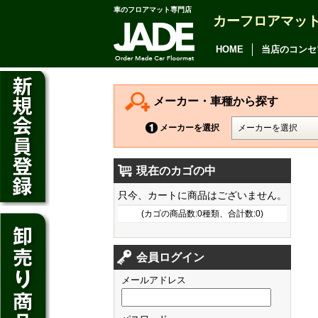
車のフロアマット専門店
カーフロアマッ
アルファード
ヴェルファイア
HOME
当店のコンセ
アリオン
カムリ
メーカー・車種から探す
カローラ アクシオ
メーカーを選択
プレミオ
現在のカゴの中
プリウス
デイズ
只今、カートに商品はございません。
SAI
デイズ ルークス
(カゴの商品数:0種類、合計数:0)
マークX
ジューク
フィット
CT200h
クラウン アスリート
会員ログイン
ノート
シャトル
HS250h
クラウン マジェスタ
メールアドレス
キューブ
オデッセイ
IS
クラウン ロイヤル
マーチ