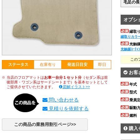
毛足の長
オプシ
縁取
縁取りカラ
光触媒ｺ
光触媒ｺｰﾃｨ
この
ステータス
在庫有り
発送日目安
即日
お客
当店のフロアマットは
お車一台分１セット分
（セダン系は前
後部席・ワゴン系はサードシートまで）を基本セットとして
年式
ご提供させていただきます。
図解イラスト>>
型式
問い合わせる
乗員
駆動
見積りを依頼する
燃料
この商品の業務用割引ページ>>
購入