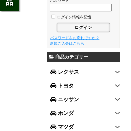
ジェイド
パスワード
GS
フレア
アベンシス
ウイングロード
フリード
GS F
フレアワゴン
カローラ フィールダー
ログイン情報を記憶
セレナ
ステップワゴン
NX
フレアクロスオーバー
プリウスα
エルグランド
N-ONE
RX
キャロル
FJクルーザー
パスワードをお忘れですか？
エクストレイル
N-BOX
LX570
新規ご入会はこちら
デミオ
CH-R
レガシィ B4
シルフィ
N-BOX SLASH
RC
アクセラ スポーツ
商品カテゴリー
ハリアー
レガシィ アウトバック
ティアナ
ミラ イース
N-BOX+
RC F
ワゴンR
アクセラ セダン
ランドクルーザー
WRX S4
スカイライン
レクサス
ミラ
N-WGN
LC
ワゴンR スティングレー
アテンザ セダン
ランドクルーザープラド
WRX STI
フーガ
ミラ ココア
グレイス
トヨタ
スペーシア
アテンザ ワゴン
86
レヴォーグ
フェアレディZ
キャスト
アコード
ハスラー
CX-3
ニッサン
インプレッサ スポーツ
GT-R
ムーヴ
レジェンド
ラパン
CX-5
インプレッサ G4
ホンダ
ムーヴ キャンバス
ヴェゼル
アルト
プレマシー
SUBARU XV
タント
マツダ
エヴリィワゴン
ビアンテ