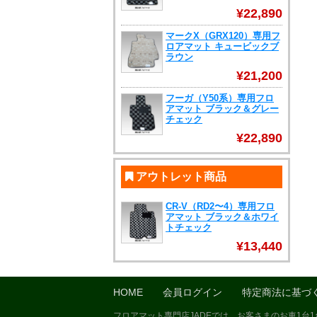
¥22,890
マークX（GRX120）専用フ
ロアマット キュービックブ
ラウン
¥21,200
フーガ（Y50系）専用フロ
アマット ブラック＆グレー
チェック
¥22,890
アウトレット商品
CR-V（RD2〜4）専用フロ
アマット ブラック＆ホワイ
トチェック
¥13,440
HOME
会員ログイン
特定商法に基づ
フロアマット専門店JADEでは、お客さまのお車1台