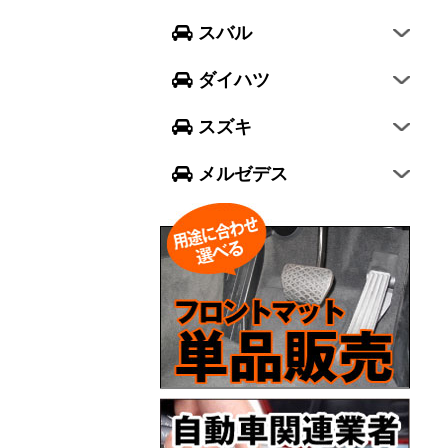
フォレスター
ウェイク
スイフト
スバル
エクシーガ クロスオーバー7
ブーン
ソリオ
Aクラス
ダイハツ
トール
ジムニー
Bクラス
スズキ
ジムニー シエラ
Cクラス
メルゼデス
GLCクラス