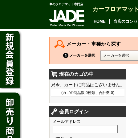
車のフロアマット専門店
カーフロアマッ
アルファード
ヴェルファイア
HOME
当店のコンセ
アリオン
カムリ
メーカー・車種から探す
カローラ アクシオ
メーカーを選択
プレミオ
現在のカゴの中
プリウス
デイズ
只今、カートに商品はございません。
SAI
デイズ ルークス
(カゴの商品数:0種類、合計数:0)
マークX
ジューク
フィット
CT200h
クラウン アスリート
会員ログイン
ノート
シャトル
HS250h
クラウン マジェスタ
メールアドレス
キューブ
オデッセイ
IS
クラウン ロイヤル
マーチ