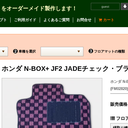
guest
トをオーダーメイド製作します！
プト
ご利用ガイド
よくあるご質問
お問合せ
カート
車種を選択
フロアマットの種類
ホンダ N-BOX+ JF2 JADEチェック
ホンダ N-
(FM02820)
販売価格
フロ
縁取り縫