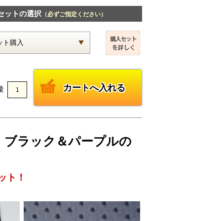
セットの選択
（必ずご指定ください）
量
ェック・ブラック＆パープルの
ット！