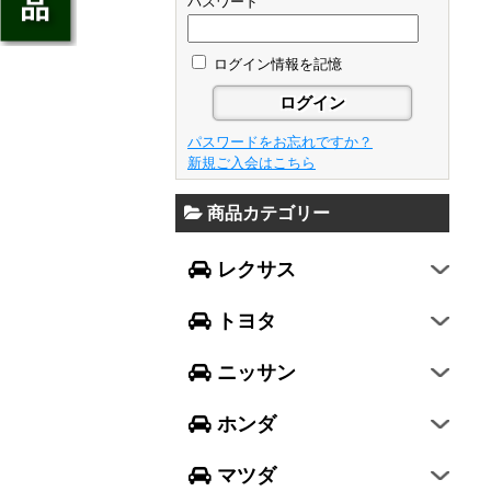
ジェイド
パスワード
GS
フレア
アベンシス
ウイングロード
フリード
GS F
フレアワゴン
カローラ フィールダー
ログイン情報を記憶
セレナ
ステップワゴン
NX
フレアクロスオーバー
プリウスα
エルグランド
N-ONE
RX
キャロル
FJクルーザー
パスワードをお忘れですか？
エクストレイル
N-BOX
LX570
新規ご入会はこちら
デミオ
CH-R
レガシィ B4
シルフィ
N-BOX SLASH
RC
アクセラ スポーツ
商品カテゴリー
ハリアー
レガシィ アウトバック
ティアナ
ミラ イース
N-BOX+
RC F
ワゴンR
アクセラ セダン
ランドクルーザー
WRX S4
スカイライン
レクサス
ミラ
N-WGN
LC
ワゴンR スティングレー
アテンザ セダン
ランドクルーザープラド
WRX STI
フーガ
ミラ ココア
グレイス
トヨタ
スペーシア
アテンザ ワゴン
86
レヴォーグ
フェアレディZ
キャスト
アコード
ハスラー
CX-3
ニッサン
インプレッサ スポーツ
GT-R
ムーヴ
レジェンド
ラパン
CX-5
インプレッサ G4
ホンダ
ムーヴ キャンバス
ヴェゼル
アルト
プレマシー
SUBARU XV
タント
マツダ
エヴリィワゴン
ビアンテ