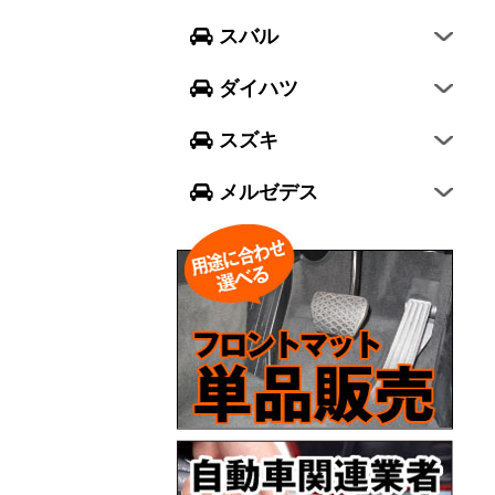
フォレスター
ウェイク
スイフト
スバル
エクシーガ クロスオーバー7
ブーン
ソリオ
Aクラス
ダイハツ
トール
ジムニー
Bクラス
スズキ
ジムニー シエラ
Cクラス
メルゼデス
GLCクラス