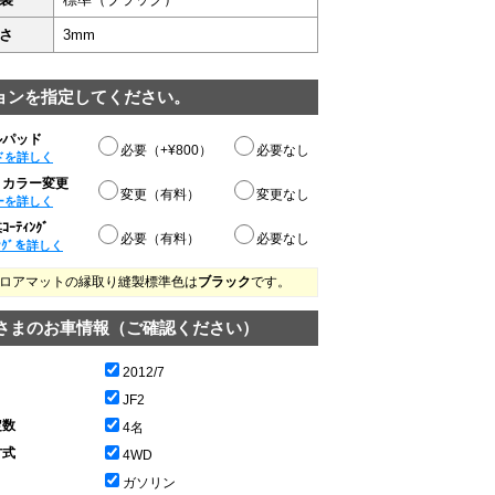
さ
3mm
ョンを指定してください。
ルパッド
必要（+¥800）
必要なし
ドを詳しく
りカラー変更
変更（有料）
変更なし
ーを詳しく
ｰﾃｨﾝｸﾞ
必要（有料）
必要なし
ﾝｸﾞを詳しく
ロアマットの縁取り縫製標準色は
ブラック
です。
さまのお車情報（ご確認ください）
2012/7
JF2
定数
4名
方式
4WD
ガソリン