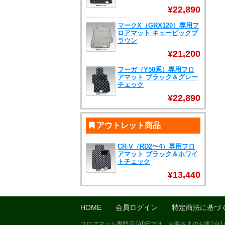
¥22,890
マークX（GRX120）専用フ
ロアマット キュービックブ
ラウン
¥21,200
フーガ（Y50系）専用フロ
アマット ブラック＆グレー
チェック
¥22,890
アウトレット商品
CR-V（RD2〜4）専用フロ
アマット ブラック＆ホワイ
トチェック
¥13,440
HOME
会員ログイン
特定商法に基づ
フロアマット専門店JADEでは、お客さまのお車1台