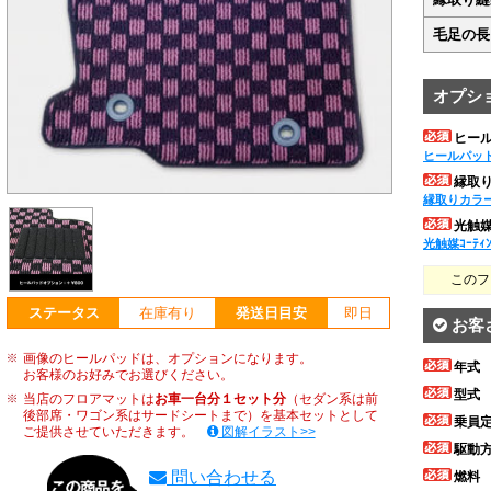
毛足の長
オプシ
ヒー
ヒールパッ
縁取
縁取りカラ
光触媒ｺ
光触媒ｺｰﾃｨ
このフ
ステータス
在庫有り
発送日目安
即日
お客
画像のヒールパッドは、オプションになります。
年式
お客様のお好みでお選びください。
型式
当店のフロアマットは
お車一台分１セット分
（セダン系は前
後部席・ワゴン系はサードシートまで）を基本セットとして
乗員
ご提供させていただきます。
図解イラスト>>
駆動
問い合わせる
燃料