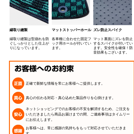
縁取り縫製
マットストッパーホール
ズレ防止スパイク
縁取り縫製は型崩れを防
各車種に合わせた固定フ
マット裏面にズレを防止
ぐしっかりとした仕上が
ック用ホールが付いてい
するスパイクが付いてい
りになっています。
ます。
ます。安全性を確保！防
音効果もございます。
正確で新鮮な情報を常にお客様へご提供します。
真心の伝わる対応・真心込めた製品作りを心掛けます。
ネットショッピングでのお客様の不安を解消するため、ご注文を
いただきましたら商品お届けまでの間、ご連絡事項はタイムリー
にお伝えします。
お客様へは、常に感謝の気持ちをもって対応させていただきま
す。