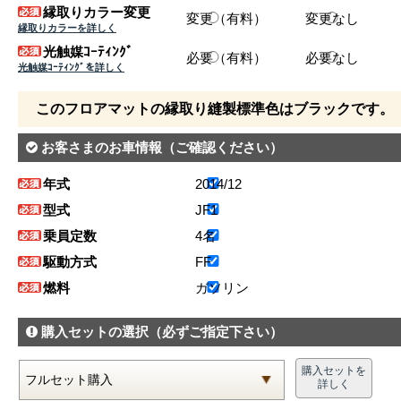
縁取りカラー変更
変更（有料）
変更なし
縁取りカラーを詳しく
光触媒ｺｰﾃｨﾝｸﾞ
必要（有料）
必要なし
光触媒ｺｰﾃｨﾝｸﾞを詳しく
このフロアマットの縁取り縫製標準色はブラックです。
お客さまのお車情報
（ご確認ください）
年式
2014/12
型式
JF1
乗員定数
4名
駆動方式
FF
燃料
ガソリン
購入セットの選択
（必ずご指定下さい）
購入セットを
詳しく