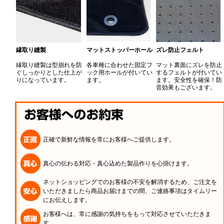
縁取り縫製
マットストッパーホール
ズレ防止フェルト
縁取り縫製は型崩れを防
各車種に合わせた固定フ
マット裏面にズレを防止
ぐしっかりとした仕上が
ック用ホールが付いてい
するフェルトが付いてい
りになっています。
ます。
ます。安全性を確保！防
音効果もございます。
正確で新鮮な情報を常にお客様へご提供します。
真心の伝わる対応・真心込めた製品作りを心掛けます。
ネットショッピングでのお客様の不安を解消するため、ご注文を
いただきましたら商品お届けまでの間、ご連絡事項はタイムリー
にお伝えします。
お客様へは、常に感謝の気持ちをもって対応させていただきま
す。