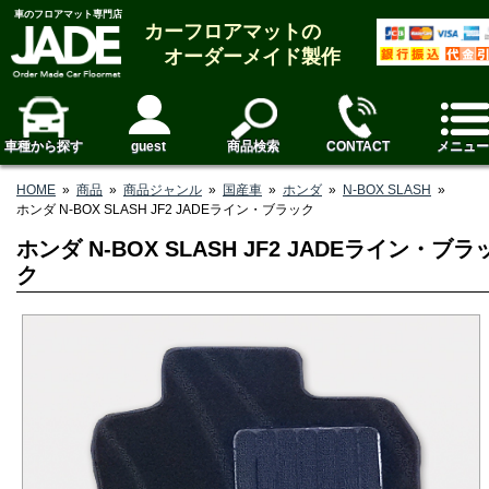
車のフロアマット専門店
カーフロアマットの
オーダーメイド製作
車種から探す
guest
商品検索
CONTACT
メニュー
HOME
»
商品
»
商品ジャンル
»
国産車
»
ホンダ
»
N-BOX SLASH
»
ホンダ N-BOX SLASH JF2 JADEライン・ブラック
ホンダ N-BOX SLASH JF2 JADEライン・ブラ
ク