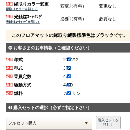
縁取りカラー変更
変更（有料）
変更なし
縁取りカラーを詳しく
光触媒ｺｰﾃｨﾝｸﾞ
必要（有料）
必要なし
光触媒ｺｰﾃｨﾝｸﾞを詳しく
このフロアマットの縁取り縫製標準色はブラックです。
お客さまのお車情報
（ご確認ください）
年式
2014/12
型式
JF2
乗員定数
4名
駆動方式
4WD
燃料
ガソリン
購入セットの選択
（必ずご指定下さい）
購入セットを
詳しく