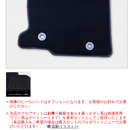
画像のヒールパッドはオプションになります。お客様のお好みでお選
びください。
当店のフロアマットは
お車一台分１セット分
（セダン系は前後部席・
ワゴン系はサードシートまで）を基本セットとしてご提供いたします
（単品購入をご希望の場合は購入セットのプルダウンメニューでお選
びいただけます）。
図解イラスト>>