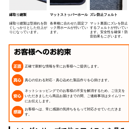
縁取り縫製
マットストッパーホール
ズレ防止フェルト
縁取り縫製は型崩れを防
各車種に合わせた固定フ
マット裏面にズレを防止
ぐしっかりとした仕上が
ック用ホールが付いてい
するフェルトが付いてい
りになっています。
ます。
ます。安全性を確保！防
音効果もございます。
正確で新鮮な情報を常にお客様へご提供します。
真心の伝わる対応・真心込めた製品作りを心掛けます。
ネットショッピングでのお客様の不安を解消するため、ご注文を
いただきましたら商品お届けまでの間、ご連絡事項はタイムリー
にお伝えします。
お客様へは、常に感謝の気持ちをもって対応させていただきま
す。