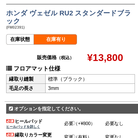
ホンダ ヴェゼル RU2 スタンダードブラ
ック
(FM02391)
在庫状態
在庫有り
¥13,800
販売価格
（税込）
フロアマット仕様
縁取り縫製
標準（ブラック）
毛足の長さ
3mm
オプションを指定してください。
ヒールパッド
必要（+¥800）
必要なし
ヒールパッドを詳しく
縁取りカラー変更
変更（有料）
変更なし