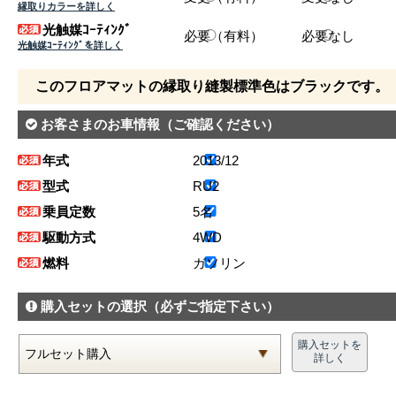
縁取りカラーを詳しく
光触媒ｺｰﾃｨﾝｸﾞ
必要（有料）
必要なし
光触媒ｺｰﾃｨﾝｸﾞを詳しく
このフロアマットの縁取り縫製標準色はブラックです。
お客さまのお車情報
（ご確認ください）
年式
2013/12
型式
RU2
乗員定数
5名
駆動方式
4WD
燃料
ガソリン
購入セットの選択
（必ずご指定下さい）
購入セットを
詳しく