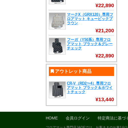
¥22,890
マークX（GRX120）専用フ
ロアマット キュービックブ
ラウン
¥21,200
フーガ（Y50系）専用フロ
アマット ブラック＆グレー
チェック
¥22,890
アウトレット商品
CR-V（RD2〜4）専用フロ
アマット ブラック＆ホワイ
トチェック
¥13,440
HOME
会員ログイン
特定商法に基づ
フロアマット専門店JADEでは、お客さまのお車1台