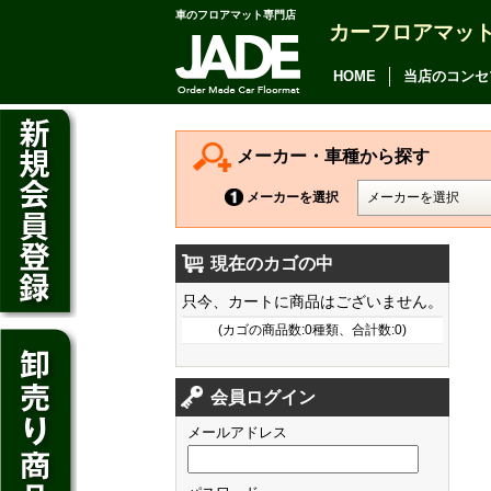
車のフロアマット専門店
カーフロアマッ
アルファード
ヴェルファイア
HOME
当店のコンセ
アリオン
カムリ
メーカー・車種から探す
カローラ アクシオ
メーカーを選択
プレミオ
現在のカゴの中
プリウス
デイズ
只今、カートに商品はございません。
SAI
デイズ ルークス
(カゴの商品数:0種類、合計数:0)
マークX
ジューク
フィット
CT200h
クラウン アスリート
会員ログイン
ノート
シャトル
HS250h
クラウン マジェスタ
メールアドレス
キューブ
オデッセイ
IS
クラウン ロイヤル
マーチ