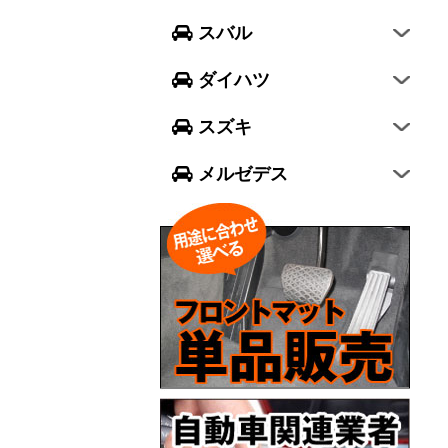
フォレスター
ウェイク
スイフト
スバル
エクシーガ クロスオーバー7
ブーン
ソリオ
Aクラス
ダイハツ
トール
ジムニー
Bクラス
スズキ
ジムニー シエラ
Cクラス
メルゼデス
GLCクラス