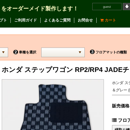
guest
トをオーダーメイド製作します！
プト
ご利用ガイド
よくあるご質問
お問合せ
カート
車種を選択
フロアマットの種類
ホンダ ステップワゴン RP2/RP4 JA
ホンダ ス
＆グレー (F
販売価格
フロ
縁取り縫