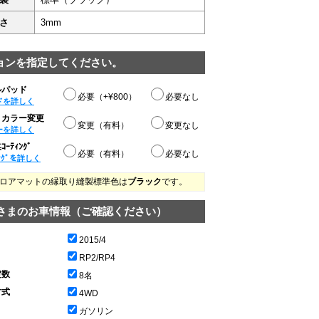
さ
3mm
ョンを指定してください。
ルパッド
必要（+¥800）
必要なし
ドを詳しく
りカラー変更
変更（有料）
変更なし
ーを詳しく
ｰﾃｨﾝｸﾞ
必要（有料）
必要なし
ﾝｸﾞを詳しく
ロアマットの縁取り縫製標準色は
ブラック
です。
さまのお車情報（ご確認ください）
2015/4
RP2/RP4
定数
8名
方式
4WD
ガソリン