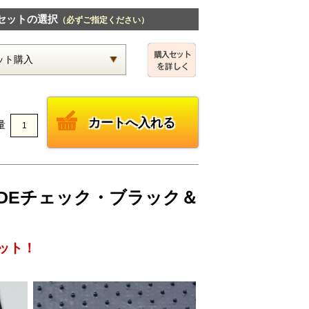
セットの選択
（必ずご指定ください）
量
JADEチェック・ブラック＆
ット！