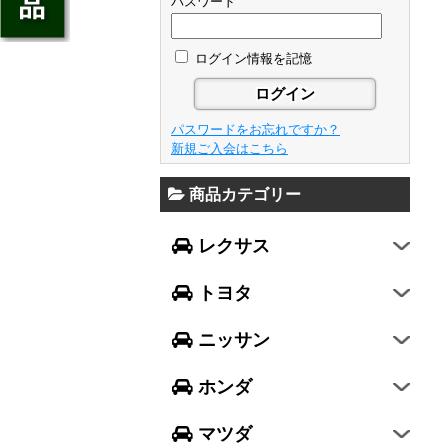
ジェイド
パスワード
GS
フレア
アベンシス
ウイングロード
フリード
GS F
フレアワゴン
カローラ フィールダー
ログイン情報を記憶
セレナ
ステップワゴン
NX
フレアクロスオーバー
プリウスα
エルグランド
N-ONE
RX
キャロル
FJクルーザー
パスワードをお忘れですか？
エクストレイル
N-BOX
LX570
新規ご入会はこちら
デミオ
CH-R
レガシィ B4
シルフィ
N-BOX SLASH
RC
アクセラ スポーツ
商品カテゴリー
ハリアー
レガシィ アウトバック
ティアナ
ミラ イース
N-BOX+
RC F
ワゴンR
アクセラ セダン
ランドクルーザー
WRX S4
スカイライン
レクサス
ミラ
N-WGN
LC
ワゴンR スティングレー
アテンザ セダン
ランドクルーザープラド
WRX STI
フーガ
ミラ ココア
グレイス
トヨタ
スペーシア
アテンザ ワゴン
86
レヴォーグ
フェアレディZ
キャスト
アコード
ハスラー
CX-3
ニッサン
インプレッサ スポーツ
GT-R
ムーヴ
レジェンド
ラパン
CX-5
インプレッサ G4
ホンダ
ムーヴ キャンバス
ヴェゼル
アルト
プレマシー
SUBARU XV
タント
マツダ
エヴリィワゴン
ビアンテ