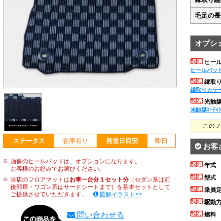
毛足の長
オプシ
ヒー
ヒールパッ
縁取
縁取りカラ
光触媒ｺ
光触媒ｺｰﾃｨ
このフ
ステータス
在庫有り
発送日目安
即日
お客
画像のヒールパッドは、オプションになります。
年式
お客様のお好みでお選びください。
型式
当店のフロアマットは
お車一台分１セット分
（セダン系は前
後部席・ワゴン系はサードシートまで）を基本セットとして
乗員
ご提供させていただきます。
図解イラスト>>
駆動
問い合わせる
燃料