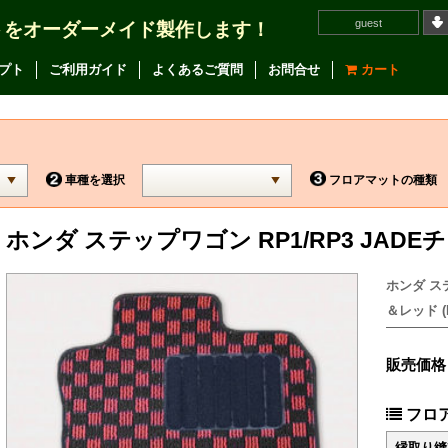
guest
トをオーダーメイド製作します！
プト
ご利用ガイド
よくあるご質問
お問合せ
カート
車種を選択
フロアマットの種類
ホンダ ステップワゴン RP1/RP3 JA
ホンダ ス
＆レッド (F
販売価格
フロ
縁取り縫