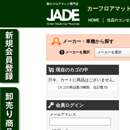
車のフロアマット専門店
カーフロアマッ
アルファード
ヴェルファイア
HOME
当店のコンセ
アリオン
カムリ
メーカー・車種から探す
カローラ アクシオ
メーカーを選択
プレミオ
現在のカゴの中
プリウス
デイズ
只今、カートに商品はございません。
SAI
デイズ ルークス
(カゴの商品数:0種類、合計数:0)
マークX
ジューク
フィット
CT200h
クラウン アスリート
会員ログイン
ノート
シャトル
HS250h
クラウン マジェスタ
メールアドレス
キューブ
オデッセイ
IS
クラウン ロイヤル
マーチ