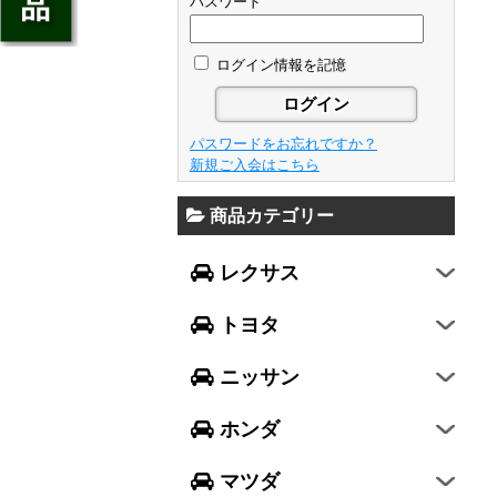
ジェイド
パスワード
GS
フレア
アベンシス
ウイングロード
フリード
GS F
フレアワゴン
カローラ フィールダー
ログイン情報を記憶
セレナ
ステップワゴン
NX
フレアクロスオーバー
プリウスα
エルグランド
N-ONE
RX
キャロル
FJクルーザー
パスワードをお忘れですか？
エクストレイル
N-BOX
LX570
新規ご入会はこちら
デミオ
CH-R
レガシィ B4
シルフィ
N-BOX SLASH
RC
アクセラ スポーツ
商品カテゴリー
ハリアー
レガシィ アウトバック
ティアナ
ミラ イース
N-BOX+
RC F
ワゴンR
アクセラ セダン
ランドクルーザー
WRX S4
スカイライン
レクサス
ミラ
N-WGN
LC
ワゴンR スティングレー
アテンザ セダン
ランドクルーザープラド
WRX STI
フーガ
ミラ ココア
グレイス
トヨタ
スペーシア
アテンザ ワゴン
86
レヴォーグ
フェアレディZ
キャスト
アコード
ハスラー
CX-3
ニッサン
インプレッサ スポーツ
GT-R
ムーヴ
レジェンド
ラパン
CX-5
インプレッサ G4
ホンダ
ムーヴ キャンバス
ヴェゼル
アルト
プレマシー
SUBARU XV
タント
マツダ
エヴリィワゴン
ビアンテ