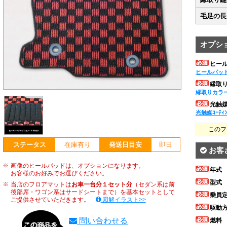
毛足の長
オプシ
ヒー
ヒールパッ
縁取
縁取りカラ
光触媒ｺ
光触媒ｺｰﾃｨ
このフ
ステータス
在庫有り
発送日目安
即日
お客
画像のヒールパッドは、オプションになります。
年式
お客様のお好みでお選びください。
型式
当店のフロアマットは
お車一台分１セット分
（セダン系は前
後部席・ワゴン系はサードシートまで）を基本セットとして
乗員
ご提供させていただきます。
図解イラスト>>
駆動
問い合わせる
燃料