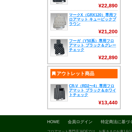
¥22,890
マークX（GRX120）専用フ
ロアマット キュービックブ
ラウン
¥21,200
フーガ（Y50系）専用フロ
アマット ブラック＆グレー
チェック
¥22,890
アウトレット商品
CR-V（RD2〜4）専用フロ
アマット ブラック＆ホワイ
トチェック
¥13,440
HOME
会員ログイン
特定商法に基づ
フロアマット専門店JADEでは、お客さまのお車1台