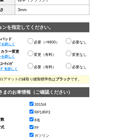
さ
3mm
ョンを指定してください。
ルパッド
必要（+¥800）
必要なし
ドを詳しく
りカラー変更
変更（有料）
変更なし
ーを詳しく
ｰﾃｨﾝｸﾞ
必要（有料）
必要なし
ﾝｸﾞを詳しく
ロアマットの縁取り縫製標準色は
ブラック
です。
さまのお車情報（ご確認ください）
2015/4
RP1/RP3
定数
8名
方式
FF
ガソリン