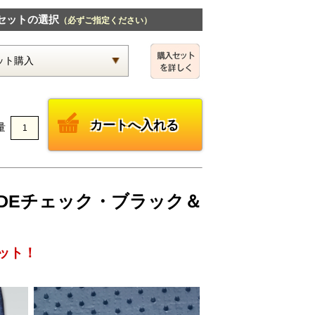
セットの選択
（必ずご指定ください）
量
JADEチェック・ブラック＆
ット！