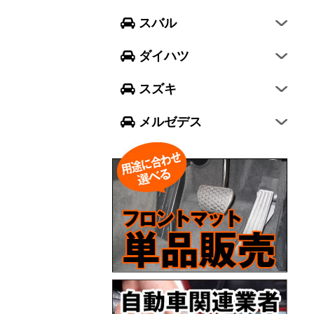
フォレスター
ウェイク
スイフト
スバル
エクシーガ クロスオーバー7
ブーン
ソリオ
Aクラス
ダイハツ
トール
ジムニー
Bクラス
スズキ
ジムニー シエラ
Cクラス
メルゼデス
GLCクラス