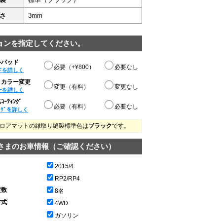
さ
3mm
ョンを指定してください。
ルパッド
必要（+¥800）
必要なし
ドを詳しく
りカラー変更
変更（有料）
変更なし
ーを詳しく
ｰﾃｨﾝｸﾞ
必要（有料）
必要なし
ﾝｸﾞを詳しく
ロアマットの縁取り縫製標準色は
ブラック
です。
さまのお車情報（ご確認ください）
2015/4
RP2/RP4
定数
8名
方式
4WD
ガソリン