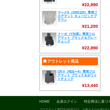
¥22,890
マークX（GRX120）専用フ
ロアマット キュービックブ
ラウン
¥21,200
フーガ（Y50系）専用フロ
アマット ブラック＆グレー
チェック
¥22,890
アウトレット商品
CR-V（RD2〜4）専用フロ
アマット ブラック＆ホワイ
トチェック
¥13,440
HOME
会員ログイン
特定商法に基づ
フロアマット専門店JADEでは、お客さまのお車1台