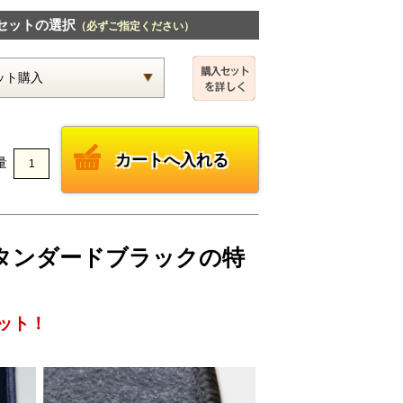
セットの選択
（必ずご指定ください）
量
 スタンダードブラックの特
ット！