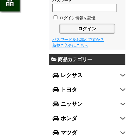
ジェイド
パスワード
GS
フレア
アベンシス
ウイングロード
フリード
GS F
フレアワゴン
カローラ フィールダー
ログイン情報を記憶
セレナ
ステップワゴン
NX
フレアクロスオーバー
プリウスα
エルグランド
N-ONE
RX
キャロル
FJクルーザー
パスワードをお忘れですか？
エクストレイル
N-BOX
LX570
新規ご入会はこちら
デミオ
CH-R
レガシィ B4
シルフィ
N-BOX SLASH
RC
アクセラ スポーツ
商品カテゴリー
ハリアー
レガシィ アウトバック
ティアナ
ミラ イース
N-BOX+
RC F
ワゴンR
アクセラ セダン
ランドクルーザー
WRX S4
スカイライン
レクサス
ミラ
N-WGN
LC
ワゴンR スティングレー
アテンザ セダン
ランドクルーザープラド
WRX STI
フーガ
ミラ ココア
グレイス
トヨタ
スペーシア
アテンザ ワゴン
86
レヴォーグ
フェアレディZ
キャスト
アコード
ハスラー
CX-3
ニッサン
インプレッサ スポーツ
GT-R
ムーヴ
レジェンド
ラパン
CX-5
インプレッサ G4
ホンダ
ムーヴ キャンバス
ヴェゼル
アルト
プレマシー
SUBARU XV
タント
マツダ
エヴリィワゴン
ビアンテ