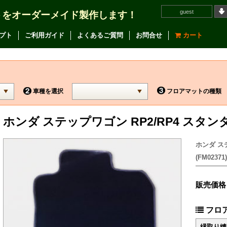
guest
トをオーダーメイド製作します！
プト
ご利用ガイド
よくあるご質問
お問合せ
カート
車種を選択
フロアマットの種類
ホンダ ステップワゴン RP2/RP4 スタ
ホンダ ス
(FM02371)
販売価格
フロ
縁取り縫