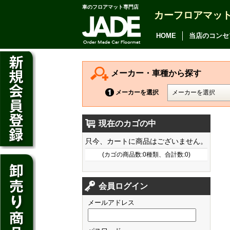
車のフロアマット専門店
カーフロアマッ
アルファード
ヴェルファイア
HOME
当店のコンセ
アリオン
カムリ
メーカー・車種から探す
カローラ アクシオ
メーカーを選択
プレミオ
現在のカゴの中
プリウス
デイズ
只今、カートに商品はございません。
SAI
デイズ ルークス
(カゴの商品数:0種類、合計数:0)
マークX
ジューク
フィット
CT200h
クラウン アスリート
会員ログイン
ノート
シャトル
HS250h
クラウン マジェスタ
メールアドレス
キューブ
オデッセイ
IS
クラウン ロイヤル
マーチ