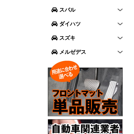
フォレスター
ウェイク
スイフト
スバル
エクシーガ クロスオーバー7
ブーン
ソリオ
Aクラス
ダイハツ
トール
ジムニー
Bクラス
スズキ
ジムニー シエラ
Cクラス
メルゼデス
GLCクラス