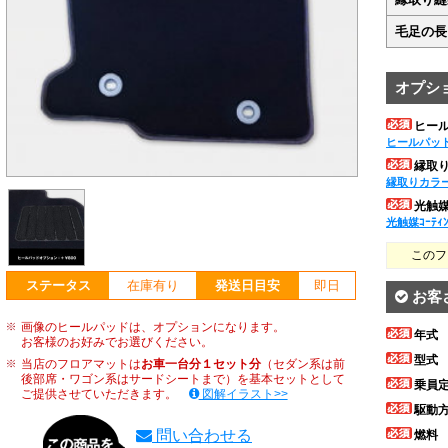
毛足の長
オプシ
ヒー
ヒールパッ
縁取
縁取りカラ
光触媒ｺ
光触媒ｺｰﾃｨ
このフ
ステータス
在庫有り
発送日目安
即日
お客
画像のヒールパッドは、オプションになります。
年式
お客様のお好みでお選びください。
型式
当店のフロアマットは
お車一台分１セット分
（セダン系は前
後部席・ワゴン系はサードシートまで）を基本セットとして
乗員
ご提供させていただきます。
図解イラスト>>
駆動
問い合わせる
燃料