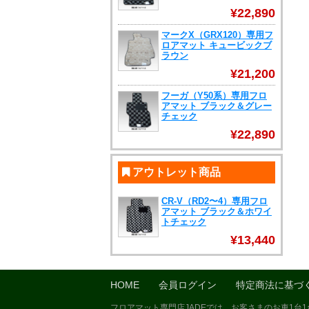
¥22,890
マークX（GRX120）専用フ
ロアマット キュービックブ
ラウン
¥21,200
フーガ（Y50系）専用フロ
アマット ブラック＆グレー
チェック
¥22,890
アウトレット商品
CR-V（RD2〜4）専用フロ
アマット ブラック＆ホワイ
トチェック
¥13,440
HOME
会員ログイン
特定商法に基づ
フロアマット専門店JADEでは、お客さまのお車1台