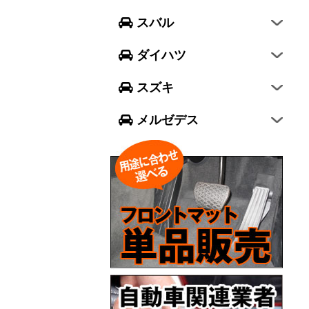
フォレスター
ウェイク
スイフト
スバル
エクシーガ クロスオーバー7
ブーン
ソリオ
Aクラス
ダイハツ
トール
ジムニー
Bクラス
スズキ
ジムニー シエラ
Cクラス
メルゼデス
GLCクラス