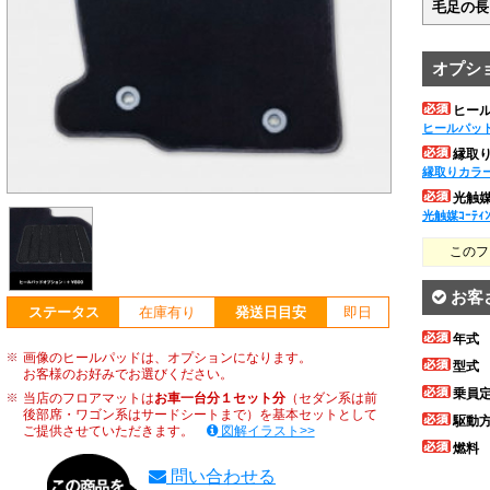
毛足の長
オプシ
ヒー
ヒールパッ
縁取
縁取りカラ
光触媒ｺ
光触媒ｺｰﾃｨ
このフ
お客
ステータス
在庫有り
発送日目安
即日
年式
画像のヒールパッドは、オプションになります。
型式
お客様のお好みでお選びください。
乗員
当店のフロアマットは
お車一台分１セット分
（セダン系は前
後部席・ワゴン系はサードシートまで）を基本セットとして
駆動
ご提供させていただきます。
図解イラスト>>
燃料
問い合わせる