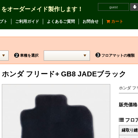
guest
トをオーダーメイド製作します！
プト
ご利用ガイド
よくあるご質問
お問合せ
カート
車種を選択
フロアマットの種類
ホンダ フリード+ GB8 JADEブラック
ホンダ フリ
販売価格
フロ
縁取り縫