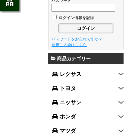
ジェイド
パスワード
GS
フレア
アベンシス
ウイングロード
フリード
GS F
フレアワゴン
カローラ フィールダー
ログイン情報を記憶
セレナ
ステップワゴン
NX
フレアクロスオーバー
プリウスα
エルグランド
N-ONE
RX
キャロル
FJクルーザー
パスワードをお忘れですか？
エクストレイル
N-BOX
LX570
新規ご入会はこちら
デミオ
CH-R
レガシィ B4
シルフィ
N-BOX SLASH
RC
アクセラ スポーツ
商品カテゴリー
ハリアー
レガシィ アウトバック
ティアナ
ミラ イース
N-BOX+
RC F
ワゴンR
アクセラ セダン
ランドクルーザー
WRX S4
スカイライン
レクサス
ミラ
N-WGN
LC
ワゴンR スティングレー
アテンザ セダン
ランドクルーザープラド
WRX STI
フーガ
ミラ ココア
グレイス
トヨタ
スペーシア
アテンザ ワゴン
86
レヴォーグ
フェアレディZ
キャスト
アコード
ハスラー
CX-3
ニッサン
インプレッサ スポーツ
GT-R
ムーヴ
レジェンド
ラパン
CX-5
インプレッサ G4
ホンダ
ムーヴ キャンバス
ヴェゼル
アルト
プレマシー
SUBARU XV
タント
マツダ
エヴリィワゴン
ビアンテ