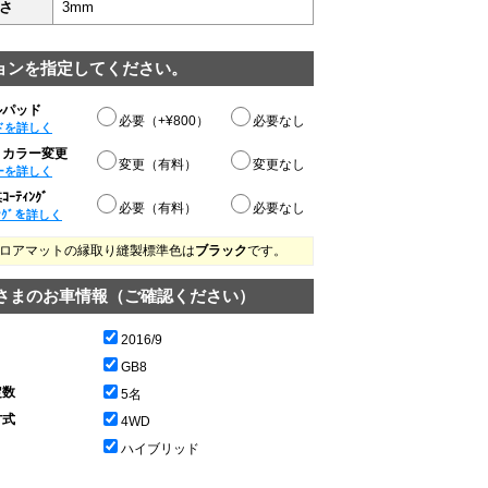
さ
3mm
ョンを指定してください。
ルパッド
必要（+¥800）
必要なし
ドを詳しく
りカラー変更
変更（有料）
変更なし
ーを詳しく
ｰﾃｨﾝｸﾞ
必要（有料）
必要なし
ﾝｸﾞを詳しく
ロアマットの縁取り縫製標準色は
ブラック
です。
さまのお車情報（ご確認ください）
2016/9
GB8
定数
5名
方式
4WD
ハイブリッド