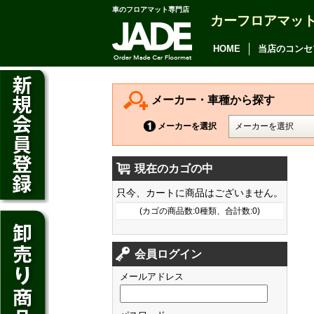
車のフロアマット専門店
カーフロアマッ
アルファード
ヴェルファイア
HOME
当店のコンセ
アリオン
カムリ
メーカー・車種から探す
カローラ アクシオ
メーカーを選択
プレミオ
現在のカゴの中
プリウス
デイズ
只今、カートに商品はございません。
SAI
デイズ ルークス
(カゴの商品数:0種類、合計数:0)
マークX
ジューク
フィット
CT200h
クラウン アスリート
会員ログイン
ノート
シャトル
HS250h
クラウン マジェスタ
メールアドレス
キューブ
オデッセイ
IS
クラウン ロイヤル
マーチ