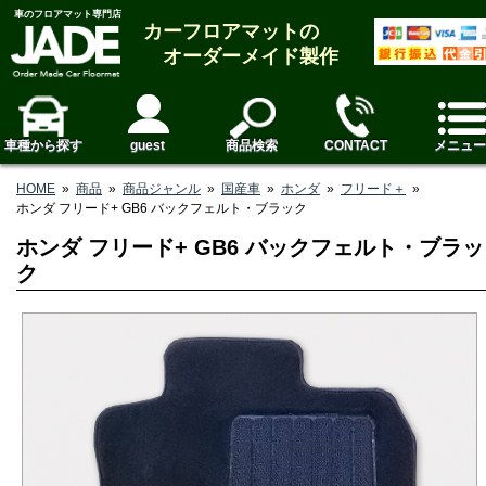
車のフロアマット専門店
カーフロアマットの
オーダーメイド製作
車種から探す
guest
商品検索
CONTACT
メニュー
HOME
»
商品
»
商品ジャンル
»
国産車
»
ホンダ
»
フリード＋
»
ホンダ フリード+ GB6 バックフェルト・ブラック
ホンダ フリード+ GB6 バックフェルト・ブラッ
ク