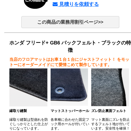
見積りを依頼する
この商品の業務用割引ページ>>
ホンダ フリード+ GB6 バックフェルト・ブラックの特
徴
当店のフロアマットはお車１台１台にジャストフィット！
をモッ
トーにオーダーメイドにて愛情こめて製作しています。
縁取り縫製
マットストッパーホール
ズレ防止裏面フェルト
縁取り縫製は型崩れを防
各車種に合わせた固定フ
マット裏面にズレを防止
ぐしっかりとした仕上が
ック用ホールが付いてい
するフェルト地が付いて
りになっています。
ます。
います。安全性を確保！