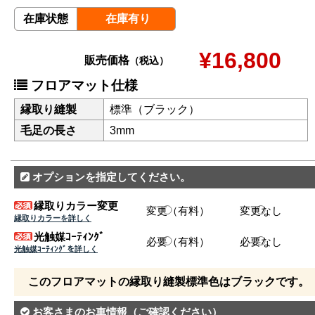
在庫状態
在庫有り
¥16,800
販売価格
（税込）
フロアマット仕様
縁取り縫製
標準（ブラック）
毛足の長さ
3mm
オプションを指定してください。
縁取りカラー変更
変更（有料）
変更なし
縁取りカラーを詳しく
光触媒ｺｰﾃｨﾝｸﾞ
必要（有料）
必要なし
光触媒ｺｰﾃｨﾝｸﾞを詳しく
このフロアマットの縁取り縫製標準色はブラックです。
お客さまのお車情報
（ご確認ください）