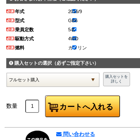
年式
2016/9
型式
GB6
乗員定数
5名
駆動方式
4WD
燃料
ガソリン
購入セットの選択
（必ずご指定下さい）
購入セットを
詳しく
数量
問い合わせる