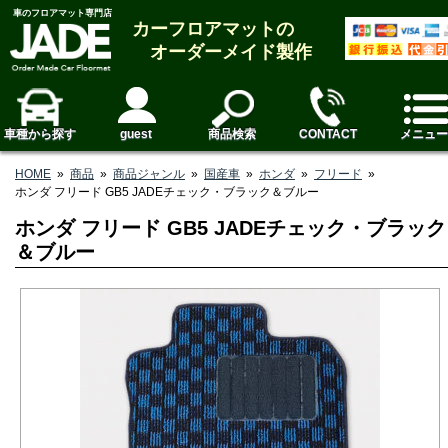
車のフロアマット専門店
カーフロアマットの
オーダーメイド製作
車種から探す
guest
商品検索
CONTACT
メニュー
HOME
»
商品
»
商品ジャンル
»
国産車
»
ホンダ
»
フリード
»
ホンダ フリード GB5 JADEチェック・ブラック＆ブルー
ホンダ フリード GB5 JADEチェック・ブラック
＆ブルー