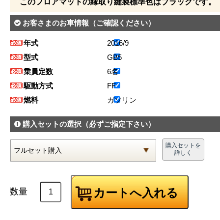
このフロアマットの縁取り縫製標準色はブラックです。
お客さまのお車情報
（ご確認ください）
年式
2016/9
型式
GB5
乗員定数
6名
駆動方式
FF
燃料
ガソリン
購入セットの選択
（必ずご指定下さい）
購入セットを
詳しく
数量