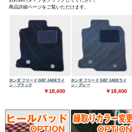
商品詳細ページをご覧いただけます。
ダード
ホンダ フリード GB7 JADEライ
ホンダ フリード GB7 JADEライ
ン・ブラック
ン・グレー
0
￥18,400
￥18,400