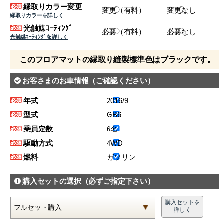
縁取りカラー変更
変更（有料）
変更なし
縁取りカラーを詳しく
光触媒ｺｰﾃｨﾝｸﾞ
必要（有料）
必要なし
光触媒ｺｰﾃｨﾝｸﾞを詳しく
このフロアマットの縁取り縫製標準色はブラックです。
お客さまのお車情報
（ご確認ください）
年式
2016/9
型式
GB6
乗員定数
6名
駆動方式
4WD
燃料
ガソリン
購入セットの選択
（必ずご指定下さい）
購入セットを
詳しく