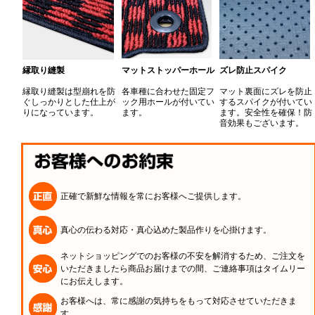
縁取り縫製
マットストッパーホール
ズレ防止スパイク
縁取り縫製は型崩れを防
各車種に合わせた固定フ
マット裏面にズレを防止
ぐしっかりとした仕上が
ック用ホールが付いてい
するスパイクが付いてい
りになっています。
ます。
ます。安全性を確保！防
音効果もございます。
正確で新鮮な情報を常にお客様へご提供します。
真心の伝わる対応・真心込めた製品作りを心掛けます。
ネットショッピングでのお客様の不安を解消するため、ご注文を
いただきましたら商品お届けまでの間、ご連絡事項はタイムリー
にお伝えします。
お客様へは、常に感謝の気持ちをもって対応させていただきま
す。