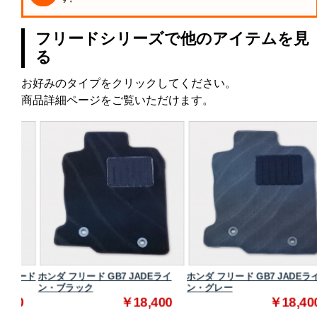
フリードシリーズで他のアイテムを見
る
お好みのタイプをクリックしてください。
商品詳細ページをご覧いただけます。
ダード
ホンダ フリード GB7 JADEライ
ホンダ フリード GB7 JADEライ
ン・ブラック
ン・グレー
0
￥18,400
￥18,400