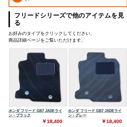
フリードシリーズで他のアイテムを見
る
お好みのタイプをクリックしてください。
商品詳細ページをご覧いただけます。
ダード
ホンダ フリード GB7 JADEライ
ホンダ フリード GB7 JADEライ
ン・ブラック
ン・グレー
0
￥18,400
￥18,400