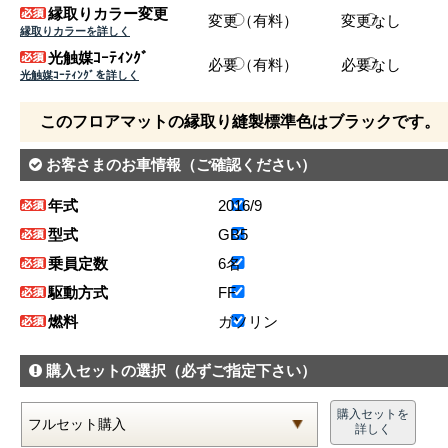
縁取りカラー変更
変更（有料）
変更なし
縁取りカラーを詳しく
光触媒ｺｰﾃｨﾝｸﾞ
必要（有料）
必要なし
光触媒ｺｰﾃｨﾝｸﾞを詳しく
このフロアマットの縁取り縫製標準色はブラックです。
お客さまのお車情報
（ご確認ください）
年式
2016/9
型式
GB5
乗員定数
6名
駆動方式
FF
燃料
ガソリン
購入セットの選択
（必ずご指定下さい）
購入セットを
詳しく