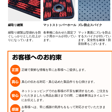
縁取り縫製
マットストッパーホール
ズレ防止スパイク
縁取り縫製は型崩れを防
各車種に合わせた固定フ
マット裏面にズレを防止
ぐしっかりとした仕上が
ック用ホールが付いてい
するスパイクが付いてい
りになっています。
ます。
ます。安全性を確保！防
音効果もございます。
正確で新鮮な情報を常にお客様へご提供します。
真心の伝わる対応・真心込めた製品作りを心掛けます。
ネットショッピングでのお客様の不安を解消するため、ご注文を
いただきましたら商品お届けまでの間、ご連絡事項はタイムリー
にお伝えします。
お客様へは、常に感謝の気持ちをもって対応させていただきま
す。