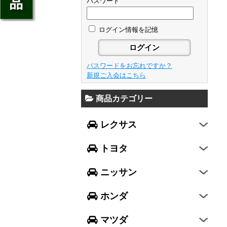
ジェイド
パスワード
GS
フレア
アベンシス
ウイングロード
フリード
GS F
フレアワゴン
カローラ フィールダー
ログイン情報を記憶
セレナ
ステップワゴン
NX
フレアクロスオーバー
プリウスα
エルグランド
N-ONE
RX
キャロル
FJクルーザー
パスワードをお忘れですか？
エクストレイル
N-BOX
LX570
新規ご入会はこちら
デミオ
CH-R
レガシィ B4
シルフィ
N-BOX SLASH
RC
アクセラ スポーツ
商品カテゴリー
ハリアー
レガシィ アウトバック
ティアナ
ミラ イース
N-BOX+
RC F
ワゴンR
アクセラ セダン
ランドクルーザー
WRX S4
スカイライン
レクサス
ミラ
N-WGN
LC
ワゴンR スティングレー
アテンザ セダン
ランドクルーザープラド
WRX STI
フーガ
ミラ ココア
グレイス
トヨタ
スペーシア
アテンザ ワゴン
86
レヴォーグ
フェアレディZ
キャスト
アコード
ハスラー
CX-3
ニッサン
インプレッサ スポーツ
GT-R
ムーヴ
レジェンド
ラパン
CX-5
インプレッサ G4
ホンダ
ムーヴ キャンバス
ヴェゼル
アルト
プレマシー
SUBARU XV
タント
マツダ
エヴリィワゴン
ビアンテ