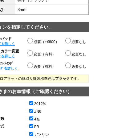
さ
3mm
ョンを指定してください。
ルパッド
必要（+¥800）
必要なし
ドを詳しく
りカラー変更
変更（有料）
変更なし
ーを詳しく
ｰﾃｨﾝｸﾞ
必要（有料）
必要なし
ﾝｸﾞを詳しく
ロアマットの縁取り縫製標準色は
ブラック
です。
さまのお車情報（ご確認ください）
2012/4
ZN6
定数
4名
方式
FR
ガソリン