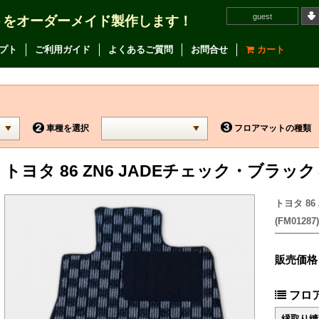
guest
トをオーダーメイド製作します！
プト
ご利用ガイド
よくあるご質問
お問合せ
カート
車種を選択
フロアマットの種類
トヨタ 86 ZN6 JADEチェック・ブラッ
トヨタ 8
(FM01287)
販売価格
フロ
縁取り縫