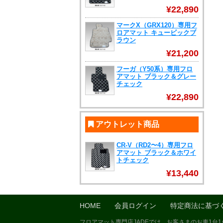
¥22,890
マークX（GRX120）専用フ
ロアマット キュービックブ
ラウン
¥21,200
フーガ（Y50系）専用フロ
アマット ブラック＆グレー
チェック
¥22,890
アウトレット商品
CR-V（RD2〜4）専用フロ
アマット ブラック＆ホワイ
トチェック
¥13,440
HOME
会員ログイン
特定商法に基づ
フロアマット専門店JADEでは、お客さまのお車1台