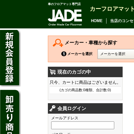
車のフロアマット専門店
カーフロアマッ
アルファード
ヴェルファイア
HOME
当店のコンセ
アリオン
カムリ
メーカー・車種から探す
カローラ アクシオ
メーカーを選択
プレミオ
現在のカゴの中
プリウス
デイズ
只今、カートに商品はございません。
SAI
デイズ ルークス
(カゴの商品数:0種類、合計数:0)
マークX
ジューク
フィット
CT200h
クラウン アスリート
会員ログイン
ノート
シャトル
HS250h
クラウン マジェスタ
メールアドレス
キューブ
オデッセイ
IS
クラウン ロイヤル
マーチ