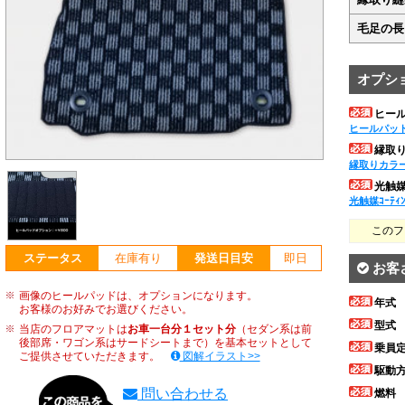
毛足の長
オプシ
ヒー
ヒールパッ
縁取
縁取りカラ
光触媒ｺ
光触媒ｺｰﾃｨ
このフ
ステータス
在庫有り
発送日目安
即日
お客
画像のヒールパッドは、オプションになります。
年式
お客様のお好みでお選びください。
型式
当店のフロアマットは
お車一台分１セット分
（セダン系は前
後部席・ワゴン系はサードシートまで）を基本セットとして
乗員
ご提供させていただきます。
図解イラスト>>
駆動
問い合わせる
燃料