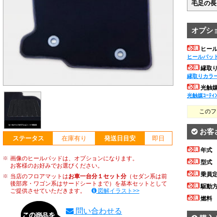
毛足の長
オプシ
ヒー
ヒールパッ
縁取
縁取りカラ
光触媒ｺ
光触媒ｺｰﾃｨ
このフ
お客
ステータス
在庫有り
発送日目安
即日
年式
画像のヒールパッドは、オプションになります。
型式
お客様のお好みでお選びください。
乗員
当店のフロアマットは
お車一台分１セット分
（セダン系は前
後部席・ワゴン系はサードシートまで）を基本セットとして
駆動
ご提供させていただきます。
図解イラスト>>
燃料
問い合わせる