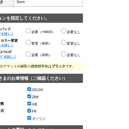
さ
3mm
ョンを指定してください。
ルパッド
必要（+¥800）
必要なし
ドを詳しく
りカラー変更
変更（有料）
変更なし
ーを詳しく
ｰﾃｨﾝｸﾞ
必要（有料）
必要なし
ﾝｸﾞを詳しく
ロアマットの縁取り縫製標準色は
ブラック
です。
さまのお車情報（ご確認ください）
2012/4
ZN6
定数
4名
方式
FR
ガソリン