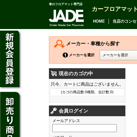
車のフロアマット専門店
カーフロアマッ
アルファード
ヴェルファイア
HOME
当店のコンセ
アリオン
カムリ
メーカー・車種から探す
カローラ アクシオ
メーカーを選択
プレミオ
現在のカゴの中
プリウス
デイズ
只今、カートに商品はございません。
SAI
デイズ ルークス
(カゴの商品数:0種類、合計数:0)
マークX
ジューク
フィット
CT200h
クラウン アスリート
会員ログイン
ノート
シャトル
HS250h
クラウン マジェスタ
メールアドレス
キューブ
オデッセイ
IS
クラウン ロイヤル
マーチ