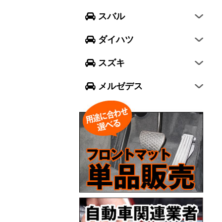
フォレスター
ウェイク
スイフト
スバル
エクシーガ クロスオーバー7
ブーン
ソリオ
Aクラス
ダイハツ
トール
ジムニー
Bクラス
スズキ
ジムニー シエラ
Cクラス
メルゼデス
GLCクラス