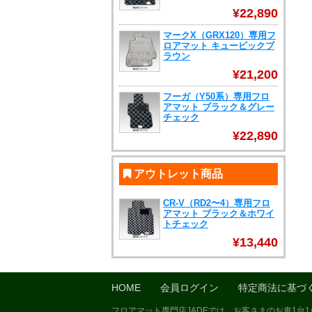
¥22,890
マークX（GRX120）専用フ
ロアマット キュービックブ
ラウン
¥21,200
フーガ（Y50系）専用フロ
アマット ブラック＆グレー
チェック
¥22,890
アウトレット商品
CR-V（RD2〜4）専用フロ
アマット ブラック＆ホワイ
トチェック
¥13,440
HOME
会員ログイン
特定商法に基づ
フロアマット専門店JADEでは、お客さまのお車1台