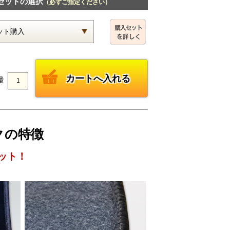
セットの選択
（必ずご指定ください）
量
ックの特徴
ット！