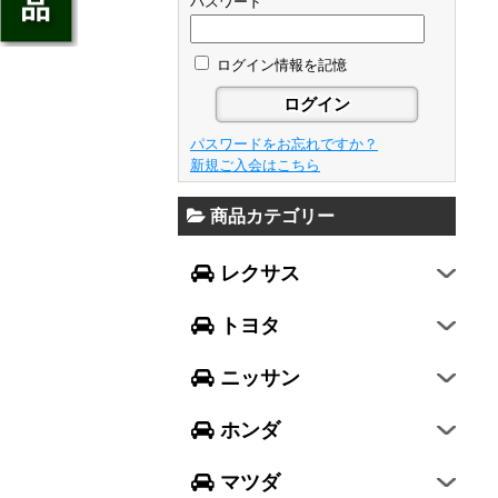
ジェイド
パスワード
GS
フレア
アベンシス
ウイングロード
フリード
GS F
フレアワゴン
カローラ フィールダー
ログイン情報を記憶
セレナ
ステップワゴン
NX
フレアクロスオーバー
プリウスα
エルグランド
N-ONE
RX
キャロル
FJクルーザー
パスワードをお忘れですか？
エクストレイル
N-BOX
LX570
新規ご入会はこちら
デミオ
CH-R
レガシィ B4
シルフィ
N-BOX SLASH
RC
アクセラ スポーツ
商品カテゴリー
ハリアー
レガシィ アウトバック
ティアナ
ミラ イース
N-BOX+
RC F
ワゴンR
アクセラ セダン
ランドクルーザー
WRX S4
スカイライン
レクサス
ミラ
N-WGN
LC
ワゴンR スティングレー
アテンザ セダン
ランドクルーザープラド
WRX STI
フーガ
ミラ ココア
グレイス
トヨタ
スペーシア
アテンザ ワゴン
86
レヴォーグ
フェアレディZ
キャスト
アコード
ハスラー
CX-3
ニッサン
インプレッサ スポーツ
GT-R
ムーヴ
レジェンド
ラパン
CX-5
インプレッサ G4
ホンダ
ムーヴ キャンバス
ヴェゼル
アルト
プレマシー
SUBARU XV
タント
マツダ
エヴリィワゴン
ビアンテ