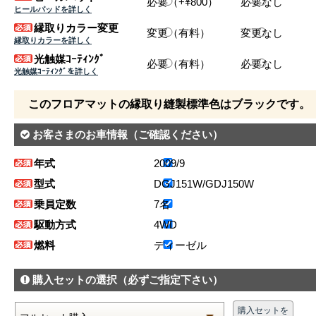
必要（+¥800）
必要なし
ヒールパッドを詳しく
縁取りカラー変更
変更（有料）
変更なし
縁取りカラーを詳しく
光触媒ｺｰﾃｨﾝｸﾞ
必要（有料）
必要なし
光触媒ｺｰﾃｨﾝｸﾞを詳しく
このフロアマットの縁取り縫製標準色はブラックです。
お客さまのお車情報
（ご確認ください）
年式
2009/9
型式
DGJ151W/GDJ150W
乗員定数
7名
駆動方式
4WD
燃料
ディーゼル
購入セットの選択
（必ずご指定下さい）
購入セットを