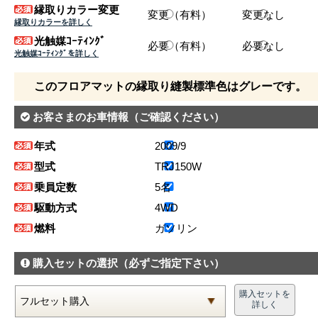
縁取りカラー変更
変更（有料）
変更なし
縁取りカラーを詳しく
光触媒ｺｰﾃｨﾝｸﾞ
必要（有料）
必要なし
光触媒ｺｰﾃｨﾝｸﾞを詳しく
このフロアマットの縁取り縫製標準色はグレーです。
お客さまのお車情報
（ご確認ください）
年式
2009/9
型式
TRJ150W
乗員定数
5名
駆動方式
4WD
燃料
ガソリン
購入セットの選択
（必ずご指定下さい）
購入セットを
詳しく