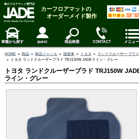
車のフロアマット専門店
カーフロアマットの
オーダーメイド製作
車種から探す
guest
商品検索
CONTACT
メニュー
HOME
»
商品
»
商品ジャンル
»
国産車
»
トヨタ
»
ランドクルーザー プラ
»
トヨタ ランドクルーザープラド TRJ150W JADEライン・グレー
トヨタ ランドクルーザープラド TRJ150W JAD
ライン・グレー