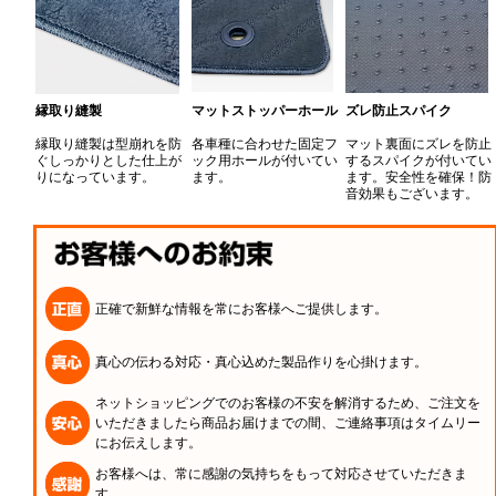
縁取り縫製
マットストッパーホール
ズレ防止スパイク
縁取り縫製は型崩れを防
各車種に合わせた固定フ
マット裏面にズレを防止
ぐしっかりとした仕上が
ック用ホールが付いてい
するスパイクが付いてい
りになっています。
ます。
ます。安全性を確保！防
音効果もございます。
正確で新鮮な情報を常にお客様へご提供します。
真心の伝わる対応・真心込めた製品作りを心掛けます。
ネットショッピングでのお客様の不安を解消するため、ご注文を
いただきましたら商品お届けまでの間、ご連絡事項はタイムリー
にお伝えします。
お客様へは、常に感謝の気持ちをもって対応させていただきま
す。