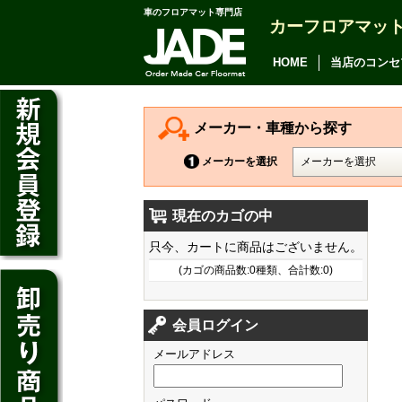
車のフロアマット専門店
カーフロアマッ
アルファード
ヴェルファイア
HOME
当店のコンセ
アリオン
カムリ
メーカー・車種から探す
カローラ アクシオ
メーカーを選択
プレミオ
現在のカゴの中
プリウス
デイズ
只今、カートに商品はございません。
SAI
デイズ ルークス
(カゴの商品数:0種類、合計数:0)
マークX
ジューク
フィット
CT200h
クラウン アスリート
会員ログイン
ノート
シャトル
HS250h
クラウン マジェスタ
メールアドレス
キューブ
オデッセイ
IS
クラウン ロイヤル
マーチ