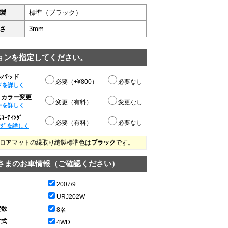
製
標準（ブラック）
さ
3mm
ョンを指定してください。
ルパッド
必要（+¥800）
必要なし
ドを詳しく
りカラー変更
変更（有料）
変更なし
ーを詳しく
ｰﾃｨﾝｸﾞ
必要（有料）
必要なし
ﾝｸﾞを詳しく
ロアマットの縁取り縫製標準色は
ブラック
です。
さまのお車情報（ご確認ください）
2007/9
URJ202W
定数
8名
方式
4WD