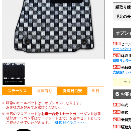
縁取り縫
毛足の長
オプシ
ヒー
ヒールパッ
縁取
縁取りカラ
光触媒ｺ
光触媒ｺｰﾃｨ
このフ
ステータス
在庫有り
発送日目安
即日
お客
画像のヒールパッドは、オプションになります。
年式
お客様のお好みでお選びください。
型式
当店のフロアマットは
お車一台分１セット分
（セダン系は前
後部席・ワゴン系はサードシートまで）を基本セットとして
乗員
ご提供させていただきます。
図解イラスト>>
駆動