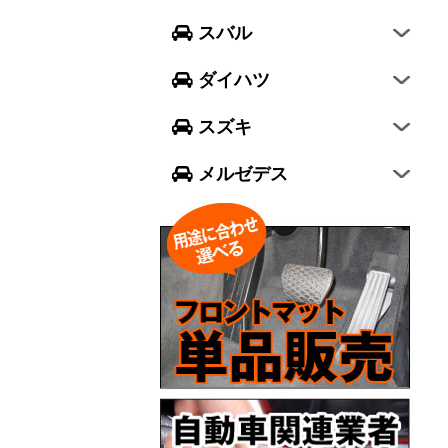
フォレスター
ウェイク
スイフト
スバル
エクシーガ クロスオーバー7
ブーン
ソリオ
Aクラス
ダイハツ
トール
ジムニー
Bクラス
スズキ
ジムニー シエラ
Cクラス
メルゼデス
GLCクラス