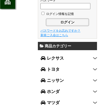
ジェイド
パスワード
GS
フレア
アベンシス
ウイングロード
フリード
GS F
フレアワゴン
カローラ フィールダー
ログイン情報を記憶
セレナ
ステップワゴン
NX
フレアクロスオーバー
プリウスα
エルグランド
N-ONE
RX
キャロル
FJクルーザー
パスワードをお忘れですか？
エクストレイル
N-BOX
LX570
新規ご入会はこちら
デミオ
CH-R
レガシィ B4
シルフィ
N-BOX SLASH
RC
アクセラ スポーツ
商品カテゴリー
ハリアー
レガシィ アウトバック
ティアナ
ミラ イース
N-BOX+
RC F
ワゴンR
アクセラ セダン
ランドクルーザー
WRX S4
スカイライン
レクサス
ミラ
N-WGN
LC
ワゴンR スティングレー
アテンザ セダン
ランドクルーザープラド
WRX STI
フーガ
ミラ ココア
グレイス
トヨタ
スペーシア
アテンザ ワゴン
86
レヴォーグ
フェアレディZ
キャスト
アコード
ハスラー
CX-3
ニッサン
インプレッサ スポーツ
GT-R
ムーヴ
レジェンド
ラパン
CX-5
インプレッサ G4
ホンダ
ムーヴ キャンバス
ヴェゼル
アルト
プレマシー
SUBARU XV
タント
マツダ
エヴリィワゴン
ビアンテ