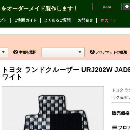
guest
トをオーダーメイド製作します！
プト
ご利用ガイド
よくあるご質問
お問合せ
カート
車種を選択
フロアマットの種類
トヨタ ランドクルーザー URJ202W J
ワイト
トヨタ ラ
ック＆ホワイ
販売価格
フロ