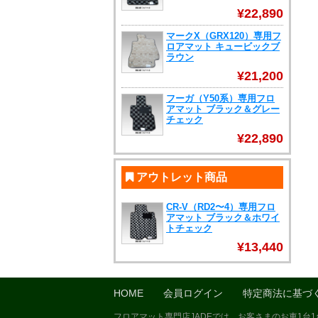
¥22,890
マークX（GRX120）専用フ
ロアマット キュービックブ
ラウン
¥21,200
フーガ（Y50系）専用フロ
アマット ブラック＆グレー
チェック
¥22,890
アウトレット商品
CR-V（RD2〜4）専用フロ
アマット ブラック＆ホワイ
トチェック
¥13,440
HOME
会員ログイン
特定商法に基づ
フロアマット専門店JADEでは、お客さまのお車1台