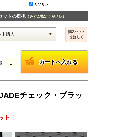
ガソリン
セットの選択
（必ずご指定ください）
量
 JADEチェック・ブラッ
ット！