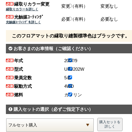
縁取りカラー変更
変更（有料）
変更なし
縁取りカラーを詳しく
光触媒ｺｰﾃｨﾝｸﾞ
必要（有料）
必要なし
光触媒ｺｰﾃｨﾝｸﾞを詳しく
このフロアマットの縁取り縫製標準色はブラックです。
お客さまのお車情報
（ご確認ください）
年式
2007/9
型式
URJ202W
乗員定数
5名
駆動方式
4WD
燃料
ガソリン
購入セットの選択
（必ずご指定下さい）
購入セットを
詳しく