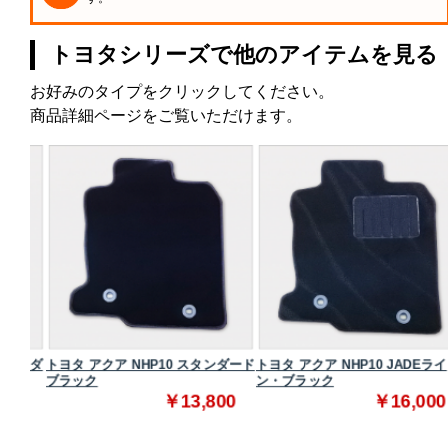
トヨタシリーズで他のアイテムを見る
お好みのタイプをクリックしてください。
商品詳細ページをご覧いただけます。
タンダ
トヨタ アクア NHP10 スタンダード
トヨタ アクア NHP10 JADEライ
ブラック
ン・ブラック
0
￥13,800
￥16,000