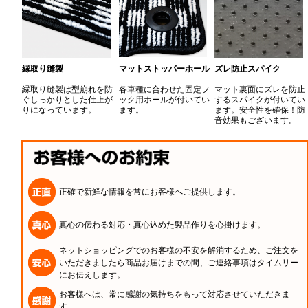
縁取り縫製
マットストッパーホール
ズレ防止スパイク
縁取り縫製は型崩れを防
各車種に合わせた固定フ
マット裏面にズレを防止
ぐしっかりとした仕上が
ック用ホールが付いてい
するスパイクが付いてい
りになっています。
ます。
ます。安全性を確保！防
音効果もございます。
正確で新鮮な情報を常にお客様へご提供します。
真心の伝わる対応・真心込めた製品作りを心掛けます。
ネットショッピングでのお客様の不安を解消するため、ご注文を
いただきましたら商品お届けまでの間、ご連絡事項はタイムリー
にお伝えします。
お客様へは、常に感謝の気持ちをもって対応させていただきま
す。