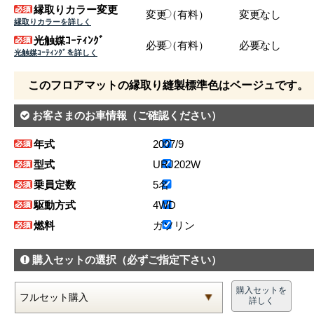
縁取りカラー変更
変更（有料）
変更なし
縁取りカラーを詳しく
光触媒ｺｰﾃｨﾝｸﾞ
必要（有料）
必要なし
光触媒ｺｰﾃｨﾝｸﾞを詳しく
このフロアマットの縁取り縫製標準色はベージュです。
お客さまのお車情報
（ご確認ください）
年式
2007/9
型式
URJ202W
乗員定数
5名
駆動方式
4WD
燃料
ガソリン
購入セットの選択
（必ずご指定下さい）
購入セットを
詳しく