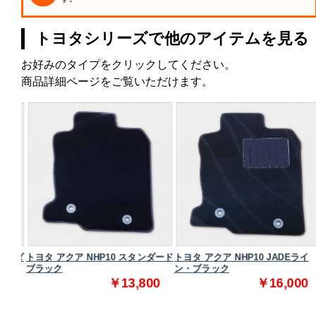
トヨタシリーズで他のアイテムを見る
お好みのタイプをクリックしてください。
商品詳細ページをご覧いただけます。
タンダ
トヨタ アクア NHP10 スタンダード
トヨタ アクア NHP10 JADEライ
ブラック
ン・ブラック
0
￥13,800
￥16,000