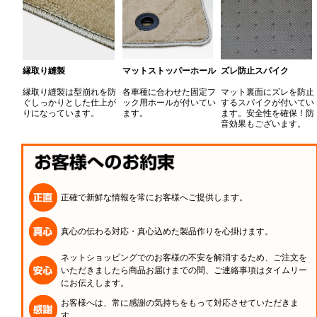
縁取り縫製
マットストッパーホール
ズレ防止スパイク
縁取り縫製は型崩れを防
各車種に合わせた固定フ
マット裏面にズレを防止
ぐしっかりとした仕上が
ック用ホールが付いてい
するスパイクが付いてい
りになっています。
ます。
ます。安全性を確保！防
音効果もございます。
正確で新鮮な情報を常にお客様へご提供します。
真心の伝わる対応・真心込めた製品作りを心掛けます。
ネットショッピングでのお客様の不安を解消するため、ご注文を
いただきましたら商品お届けまでの間、ご連絡事項はタイムリー
にお伝えします。
お客様へは、常に感謝の気持ちをもって対応させていただきま
す。