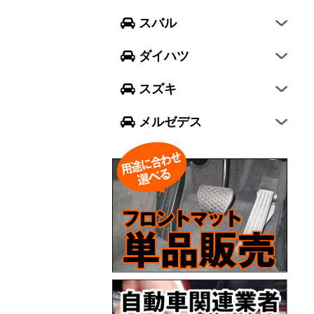
フォレスター
ウェイク
スイフト
スバル
エクシーガ クロスオーバー7
ブーン
ソリオ
Aクラス
ダイハツ
トール
ジムニー
Bクラス
スズキ
ジムニー シエラ
Cクラス
メルゼデス
GLCクラス