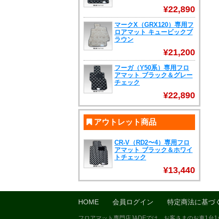
¥22,890
マークX（GRX120）専用フ
ロアマット キュービックブ
ラウン
¥21,200
フーガ（Y50系）専用フロ
アマット ブラック＆グレー
チェック
¥22,890
アウトレット商品
CR-V（RD2〜4）専用フロ
アマット ブラック＆ホワイ
トチェック
¥13,440
HOME
会員ログイン
特定商法に基づ
フロアマット専門店JADEでは、お客さまのお車1台