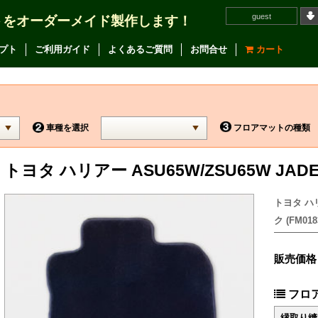
guest
トをオーダーメイド製作します！
プト
ご利用ガイド
よくあるご質問
お問合せ
カート
車種を選択
フロアマットの種類
トヨタ ハリアー ASU65W/ZSU65W J
トヨタ ハリ
ク (FM018
販売価格
フロ
縁取り縫