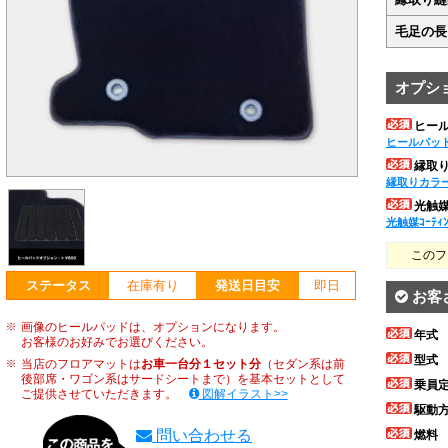
毛足の長
オプシ
ヒー
ヒールパッ
縁取
縁取りカラ
光触媒ｺ
光触媒ｺｰﾃｨ
このフ
ステータス
在庫有り
発送日目安
即日
お客
画像のヒールパッドは、オプションになります。
年式
お客様のお好みでお選びください。
型式
当店のフロアマットは
お車一台分１セット分
（セダン系は前
後部席・ワゴン系はサードシートまで）を基本セットとして
乗員
ご提供させていただきます。
図解イラスト>>
駆動
問い合わせる
燃料