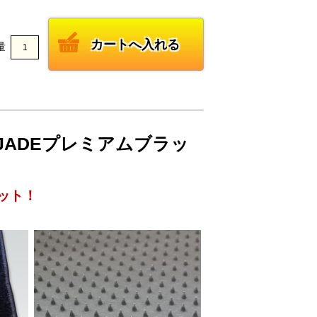
量
W JADEプレミアムブラッ
ット！