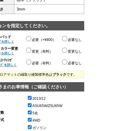
さ
3mm
ョンを指定してください。
ルパッド
必要（+¥800）
必要なし
ドを詳しく
りカラー変更
変更（有料）
変更なし
ーを詳しく
ｰﾃｨﾝｸﾞ
必要（有料）
必要なし
ﾝｸﾞを詳しく
ロアマットの縁取り縫製標準色は
ブラック
です。
さまのお車情報（ご確認ください）
2013/12
ASU65W/ZSU65W
定数
5名
方式
4WD
ガソリン