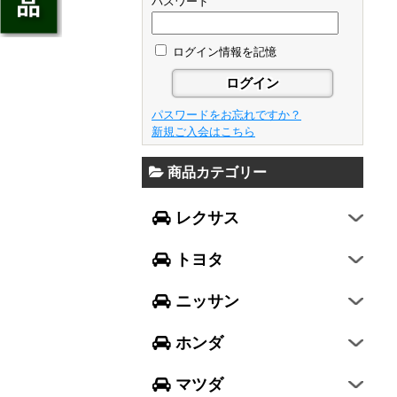
ジェイド
パスワード
GS
フレア
アベンシス
ウイングロード
フリード
GS F
フレアワゴン
カローラ フィールダー
ログイン情報を記憶
セレナ
ステップワゴン
NX
フレアクロスオーバー
プリウスα
エルグランド
N-ONE
RX
キャロル
FJクルーザー
パスワードをお忘れですか？
エクストレイル
N-BOX
LX570
新規ご入会はこちら
デミオ
CH-R
レガシィ B4
シルフィ
N-BOX SLASH
RC
アクセラ スポーツ
商品カテゴリー
ハリアー
レガシィ アウトバック
ティアナ
ミラ イース
N-BOX+
RC F
ワゴンR
アクセラ セダン
ランドクルーザー
WRX S4
スカイライン
レクサス
ミラ
N-WGN
LC
ワゴンR スティングレー
アテンザ セダン
ランドクルーザープラド
WRX STI
フーガ
ミラ ココア
グレイス
トヨタ
スペーシア
アテンザ ワゴン
86
レヴォーグ
フェアレディZ
キャスト
アコード
ハスラー
CX-3
ニッサン
インプレッサ スポーツ
GT-R
ムーヴ
レジェンド
ラパン
CX-5
インプレッサ G4
ホンダ
ムーヴ キャンバス
ヴェゼル
アルト
プレマシー
SUBARU XV
タント
マツダ
エヴリィワゴン
ビアンテ