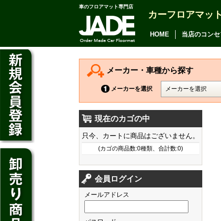
車のフロアマット専門店
カーフロアマッ
アルファード
ヴェルファイア
HOME
当店のコンセ
アリオン
カムリ
メーカー・車種から探す
カローラ アクシオ
メーカーを選択
プレミオ
現在のカゴの中
プリウス
デイズ
只今、カートに商品はございません。
SAI
デイズ ルークス
(カゴの商品数:0種類、合計数:0)
マークX
ジューク
フィット
CT200h
クラウン アスリート
会員ログイン
ノート
シャトル
HS250h
クラウン マジェスタ
メールアドレス
キューブ
オデッセイ
IS
クラウン ロイヤル
マーチ