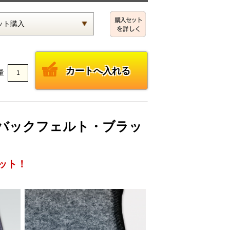
量
0W バックフェルト・ブラッ
ット！