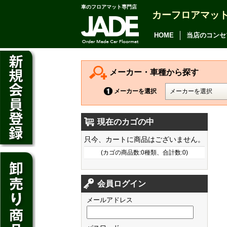
車のフロアマット専門店
カーフロアマッ
アルファード
ヴェルファイア
HOME
当店のコンセ
アリオン
カムリ
メーカー・車種から探す
カローラ アクシオ
メーカーを選択
プレミオ
現在のカゴの中
プリウス
デイズ
只今、カートに商品はございません。
SAI
デイズ ルークス
(カゴの商品数:0種類、合計数:0)
マークX
ジューク
フィット
CT200h
クラウン アスリート
会員ログイン
ノート
シャトル
HS250h
クラウン マジェスタ
メールアドレス
キューブ
オデッセイ
IS
クラウン ロイヤル
マーチ