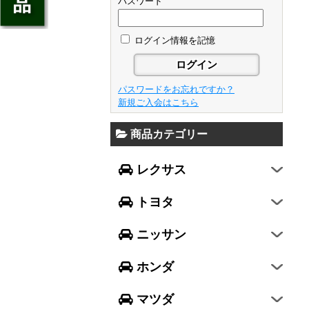
ジェイド
パスワード
GS
フレア
アベンシス
ウイングロード
フリード
GS F
フレアワゴン
カローラ フィールダー
ログイン情報を記憶
セレナ
ステップワゴン
NX
フレアクロスオーバー
プリウスα
エルグランド
N-ONE
RX
キャロル
FJクルーザー
パスワードをお忘れですか？
エクストレイル
N-BOX
LX570
新規ご入会はこちら
デミオ
CH-R
レガシィ B4
シルフィ
N-BOX SLASH
RC
アクセラ スポーツ
商品カテゴリー
ハリアー
レガシィ アウトバック
ティアナ
ミラ イース
N-BOX+
RC F
ワゴンR
アクセラ セダン
ランドクルーザー
WRX S4
スカイライン
レクサス
ミラ
N-WGN
LC
ワゴンR スティングレー
アテンザ セダン
ランドクルーザープラド
WRX STI
フーガ
ミラ ココア
グレイス
トヨタ
スペーシア
アテンザ ワゴン
86
レヴォーグ
フェアレディZ
キャスト
アコード
ハスラー
CX-3
ニッサン
インプレッサ スポーツ
GT-R
ムーヴ
レジェンド
ラパン
CX-5
インプレッサ G4
ホンダ
ムーヴ キャンバス
ヴェゼル
アルト
プレマシー
SUBARU XV
タント
マツダ
エヴリィワゴン
ビアンテ