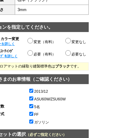
さ
3mm
ョンを指定してください。
りカラー変更
変更（有料）
変更なし
ーを詳しく
ｰﾃｨﾝｸﾞ
必要（有料）
必要なし
ﾝｸﾞを詳しく
ロアマットの縁取り縫製標準色は
ブラック
です。
さまのお車情報（ご確認ください）
2013/12
ASU60W/ZSU60W
定数
5名
方式
FF
ガソリン
セットの選択
（必ずご指定ください）