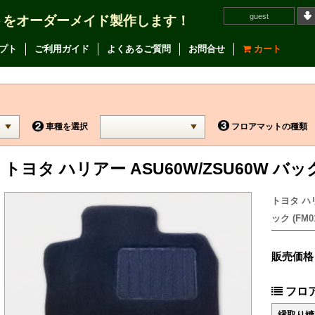
guest
トをオーダーメイド製作します！
プト
ご利用ガイド
よくあるご質問
お問合せ
カート
車種を選択
フロアマットの種類
トヨタ ハリアー ASU60W/ZSU60W 
トヨタ ハリ
ック (FM01
販売価格
フロ
縁取り縫