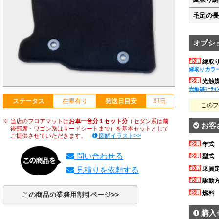
毛足の長
オプシ
縁取
縁取りカラ
光触媒ｺ
光触媒ｺｰﾃｨ
ステータス
在庫有り
発送日目安
即日
このフ
当店のフロアマットは
お車一台分１セット分
（セダン系は前
お客
後部席・ワゴン系はサードシートまで）を基本セットとして
ご提供させていただきます。
図解イラスト>>
年式
問い合わせる
型式
乗員
見積りを依頼する
駆動
燃料
この商品の業務用割引ページ>>
購入