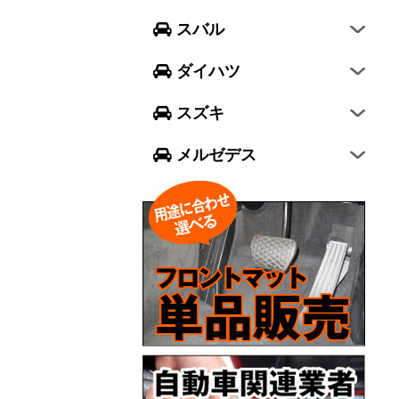
フォレスター
ウェイク
スイフト
スバル
エクシーガ クロスオーバー7
ブーン
ソリオ
Aクラス
ダイハツ
トール
ジムニー
Bクラス
スズキ
ジムニー シエラ
Cクラス
メルゼデス
GLCクラス