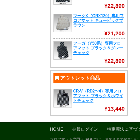
¥22,890
マークX（GRX120）専用フ
ロアマット キュービックブ
ラウン
¥21,200
フーガ（Y50系）専用フロ
アマット ブラック＆グレー
チェック
¥22,890
アウトレット商品
CR-V（RD2〜4）専用フロ
アマット ブラック＆ホワイ
トチェック
¥13,440
HOME
会員ログイン
特定商法に基づ
フロアマット専門店JADEでは、お客さまのお車1台